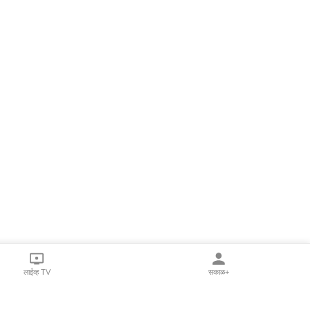
लाईव्ह TV
सकाळ+