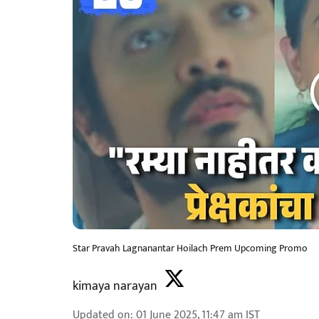
Star Pravah Lagnanantar Hoilach Prem Upcoming Promo
kimaya narayan
Updated on
:
01 June 2025, 11:47 am
IST