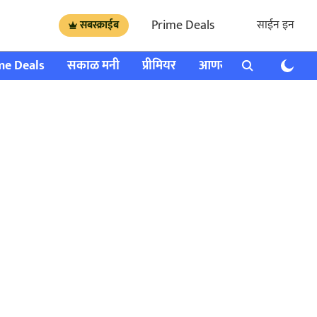
Prime Deals
साईन इन
सबस्क्राईब
me Deals
सकाळ मनी
प्रीमियर
आणखी
राशी भविष्य