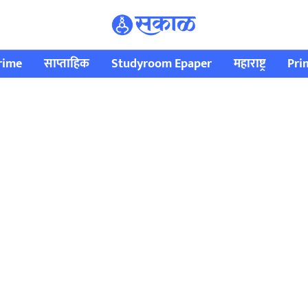
rime
साप्ताहिक
Studyroom Epaper
महाराष्ट्र
Pri