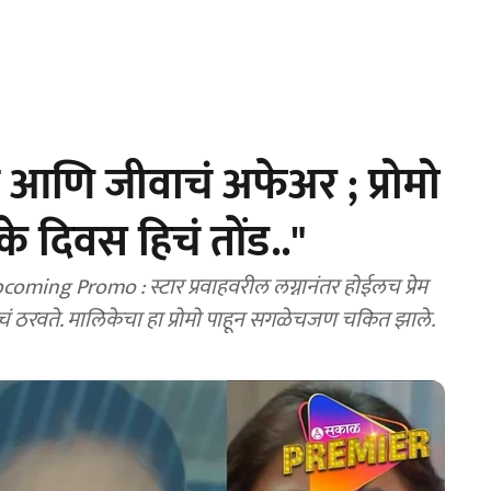
 आणि जीवाचं अफेअर ; प्रोमो
तके दिवस हिचं तोंड.."
ng Promo : स्टार प्रवाहवरील लग्नानंतर होईलच प्रेम
ं ठरवते. मालिकेचा हा प्रोमो पाहून सगळेचजण चकित झाले.