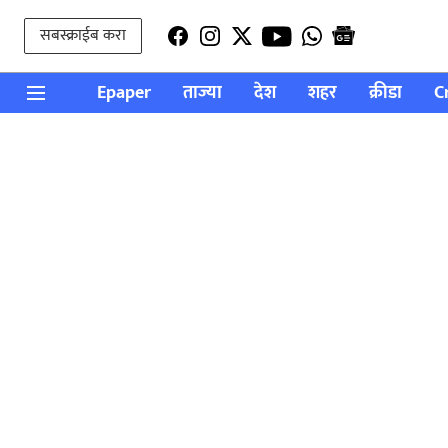
सबस्क्राईब करा
Epaper
ताज्या
देश
शहर
क्रीडा
C