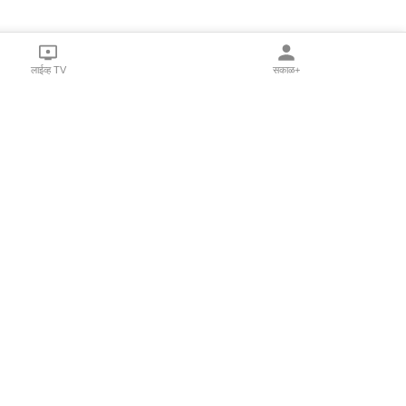
लाईव्ह TV
सकाळ+
l Programs
Print Products
Sakal Saptahik
hka
Family Doctor