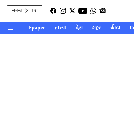
सबस्क्राईब करा
Epaper
ताज्या
देश
शहर
क्रीडा
C