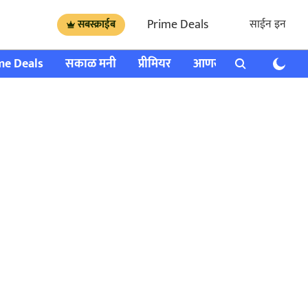
Prime Deals
साईन इन
सबस्क्राईब
me Deals
सकाळ मनी
प्रीमियर
आणखी
राशी भविष्य