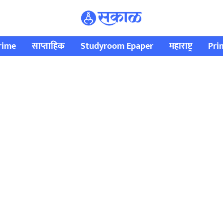
rime
साप्ताहिक
Studyroom Epaper
महाराष्ट्र
Pri