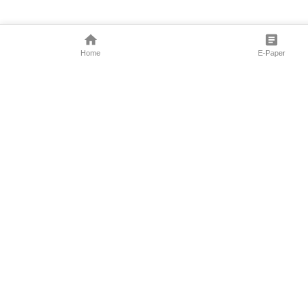
Home
E-Paper
Follow Us
Marathi News
Maharashtra N
Entertainment 