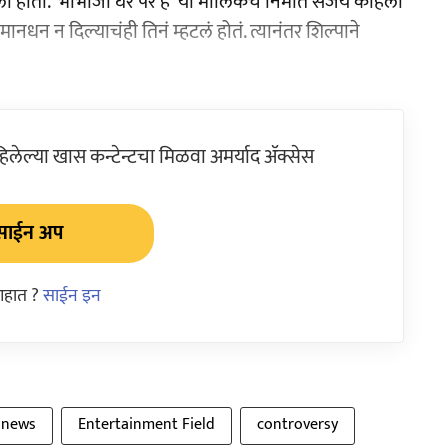
होती. 'भाभीजी घर पर हैं' या मालिकेचे निर्माते संजय कोहली
ानधन न दिल्याचंही तिनं म्हटलं होतं. त्यानंतर शिल्पाने
ेल्या खास कन्टेन्टचा मिळवा अमर्याद ॲक्सेस
साईन अप
आहात ?
साईन इन
 news
Entertainment Field
controversy