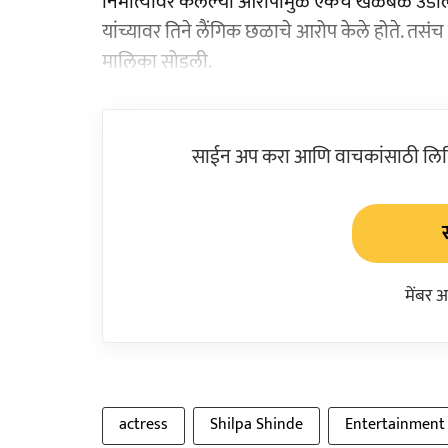
निर्मात्यावर केलेल्या आरोपामुळे एकच खळबळ उडाली 
यांच्यावर तिने लैंगिक छळाचे आरोप केले होते. तसंच म
मालिका सोडली.
साईन अप करा आणि वाचकांसाठी लिहिल
मेंबर 
actress
Shilpa Shinde
Entertainment