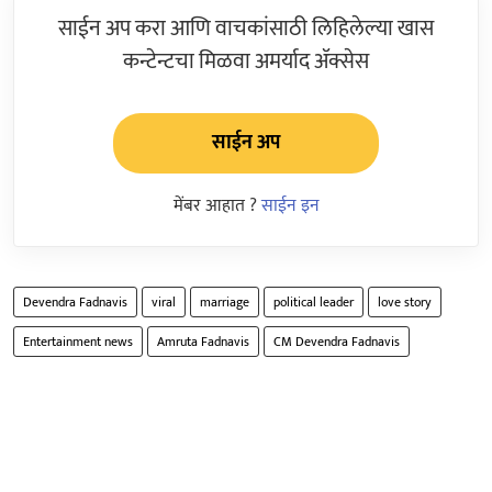
साईन अप करा आणि वाचकांसाठी लिहिलेल्या खास
कन्टेन्टचा मिळवा अमर्याद ॲक्सेस
साईन अप
मेंबर आहात ?
साईन इन
Devendra Fadnavis
viral
marriage
political leader
love story
Entertainment news
Amruta Fadnavis
CM Devendra Fadnavis