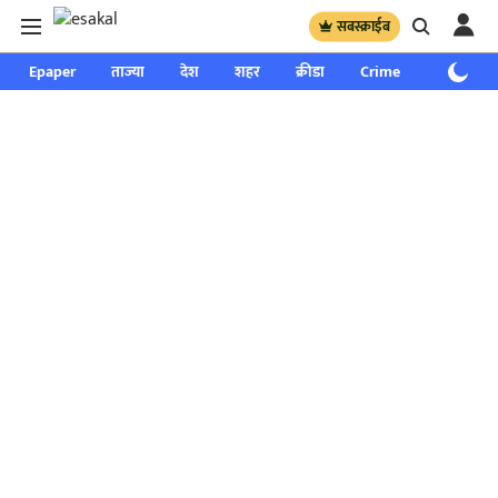
सबस्क्राईब
Epaper
ताज्या
देश
शहर
क्रीडा
Crime
साप्ताहिक