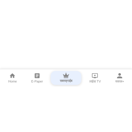
सबस्क्राईब
Home
E-Paper
लाईव्ह TV
सकाळ+