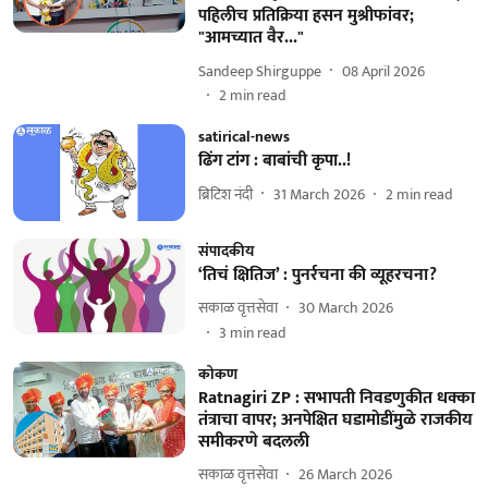
पहिलीच प्रतिक्रिया हसन मुश्रीफांवर;
"आमच्यात वैर..."
Sandeep Shirguppe
08 April 2026
2
min read
satirical-news
ढिंग टांग : बाबांची कृपा..!
ब्रिटिश नंदी
31 March 2026
2
min read
संपादकीय
‘तिचं क्षितिज’ : पुनर्रचना की व्यूहरचना?
सकाळ वृत्तसेवा
30 March 2026
3
min read
कोकण
Ratnagiri ZP : सभापती निवडणुकीत धक्का
तंत्राचा वापर; अनपेक्षित घडामोडींमुळे राजकीय
समीकरणे बदलली
सकाळ वृत्तसेवा
26 March 2026