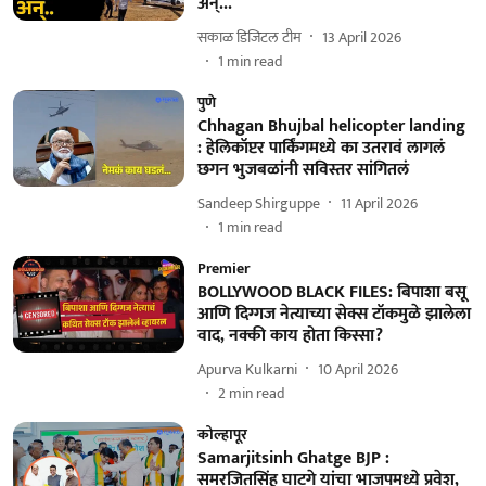
अन्...
सकाळ डिजिटल टीम
13 April 2026
1
min read
पुणे
Chhagan Bhujbal helicopter landing
: हेलिकॉप्टर पार्किंगमध्ये का उतरावं लागलं
छगन भुजबळांनी सविस्तर सांगितलं
Sandeep Shirguppe
11 April 2026
1
min read
Premier
BOLLYWOOD BLACK FILES: बिपाशा बसू
आणि दिग्गज नेत्याच्या सेक्स टॉकमुळे झालेला
वाद, नक्की काय होता किस्सा?
Apurva Kulkarni
10 April 2026
2
min read
कोल्हापूर
Samarjitsinh Ghatge BJP :
समरजितसिंह घाटगे यांचा भाजपमध्ये प्रवेश,