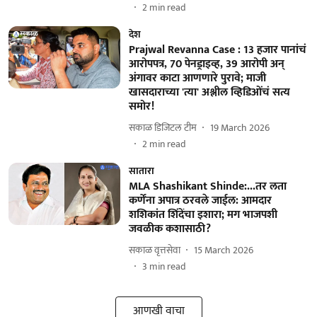
2
min read
देश
Prajwal Revanna Case : 13 हजार पानांचं
आरोपपत्र, 70 पेनड्राइव्ह, 39 आरोपी अन्
अंगावर काटा आणणारे पुरावे; माजी
खासदाराच्या 'त्या' अश्लील व्हिडिओंचं सत्य
समोर!
सकाळ डिजिटल टीम
19 March 2026
2
min read
सातारा
MLA Shashikant Shinde:...तर लता
कर्णेंना अपात्र ठरवले जाईल: आमदार
शशिकांत शिंदेंचा इशारा; मग भाजपशी
जवळीक कशासाठी?
सकाळ वृत्तसेवा
15 March 2026
3
min read
आणखी वाचा