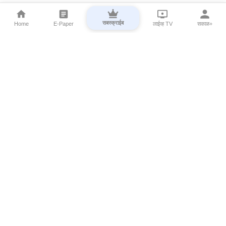
सबस्क्राईब
Home
E-Paper
लाईव्ह TV
सकाळ+
⌄
Marathi News
⌄
About Esakal
⌄
Digital Products