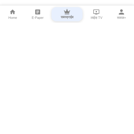
सबस्क्राईब
Home
E-Paper
लाईव्ह TV
सकाळ+
⌄
Marathi News
⌄
About Esakal
⌄
Digital Products
⌄
Sakal Programs
⌄
Print Products