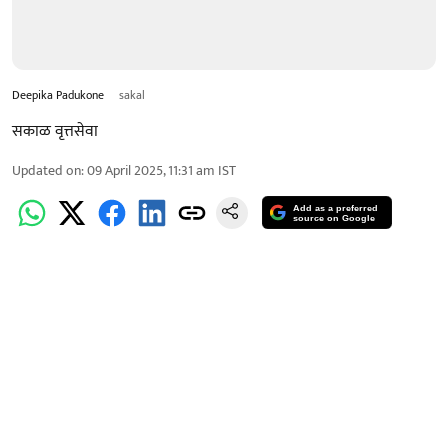
Deepika Padukone
sakal
सकाळ वृत्तसेवा
Updated on
:
09 April 2025, 11:31 am
IST
Add as a preferred
source on Google