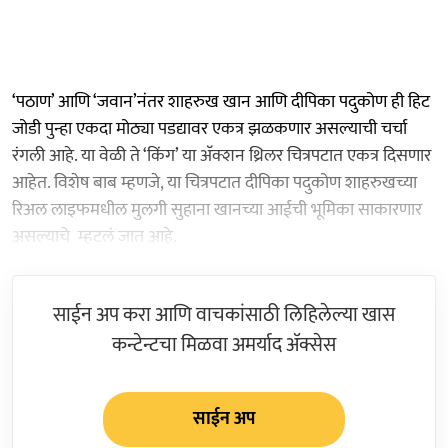
‘पठाण’ आणि ‘जवान’नंतर शाहरुख खान आणि दीपिका पदुकोण ही हिट
जोडी पुन्हा एकदा मोठ्या पडद्यावर एकत्र झळकणार असल्याची चर्चा
रंगली आहे. या वेळी ते ‘किंग’ या अ‍ॅक्शन थ्रिलर चित्रपटात एकत्र दिसणार
आहेत. विशेष बाब म्हणजे, या चित्रपटात दीपिका पदुकोण शाहरुखच्या
रिअल लाइफमधील मुलगी सुहाना खानच्या आईची भूमिका साकारणार
असल्याचे म्हटलं जात आहे.
साईन अप करा आणि वाचकांसाठी लिहिलेल्या खास
कन्टेन्टचा मिळवा अमर्याद ॲक्सेस
साईन अप