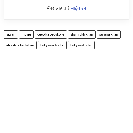
मेंबर आहात ?
साईन इन
Jawan
movie
deepika padukone
shah rukh khan
suhana khan
abhishek bachchan
bollywood actor
bollywod actor