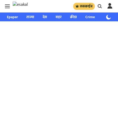
सबस्क्राईब
Epaper
ताज्या
देश
शहर
क्रीडा
Crime
साप्ताहिक