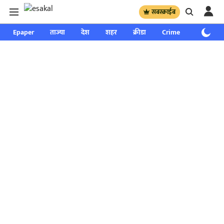
सबस्क्राईब
Epaper
ताज्या
देश
शहर
क्रीडा
Crime
साप्ताहिक