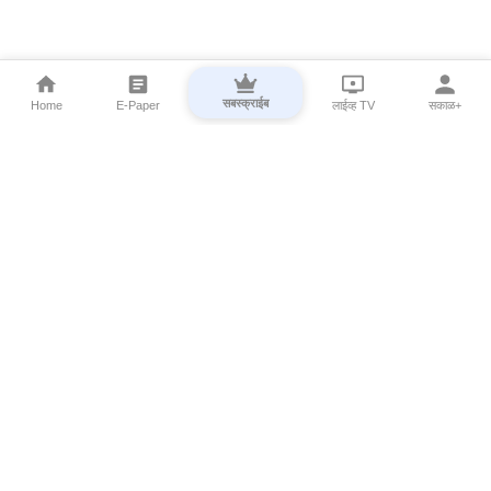
सबस्क्राईब
Home
E-Paper
लाईव्ह TV
सकाळ+
⌄
Marathi News
⌄
About Esakal
⌄
Digital Products
⌄
Sakal Programs