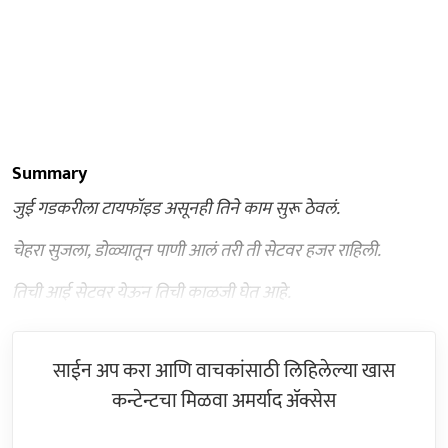
Summary
जुई गडकरीला टायफॉइड असूनही तिने काम सुरू ठेवलं.
चेहरा सुजला, डोळ्यातून पाणी आलं तरी ती सेटवर हजर राहिली.
तिची आई सेटवर येऊन तिची काळजी घेत आहे.
साईन अप करा आणि वाचकांसाठी लिहिलेल्या खास
कन्टेन्टचा मिळवा अमर्याद ॲक्सेस