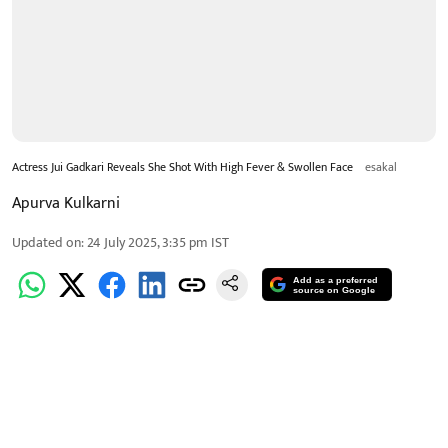
Actress Jui Gadkari Reveals She Shot With High Fever & Swollen Face
esakal
Apurva Kulkarni
Updated on
:
24 July 2025, 3:35 pm
IST
Add as a preferred
source on Google