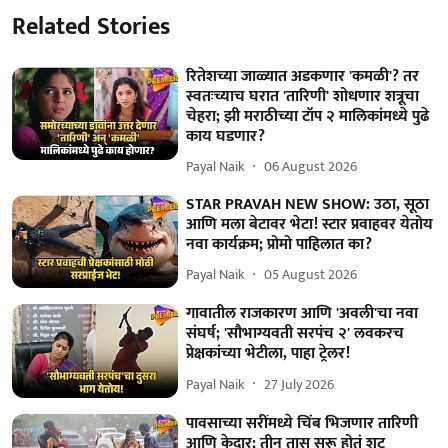
Related Stories
रितेशच्या जाळ्यात अडकणार 'कमळी'? तर
स्वतःच्याच घरात 'तारिणी' शोधणार शत्रूचा
चेहरा; झी मराठीच्या टॉप २ मालिकांमध्ये पुढे
काय घडणार?
Payal Naik
06 August 2026
STAR PRAVAH NEW SHOW: उठा, सूठा
आणि मला बेटावर भेटा! स्टार प्रवाहवर येतोय
नवा कार्यक्रम; प्रोमो पाहिलात का?
Payal Naik
05 August 2026
गावातील राजकारण आणि 'अवली'चा नवा
संघर्ष; 'सौभाग्यवती सरपंच २' लवकरच
प्रेक्षकांच्या भेटीला, पाहा ट्रेलर!
Payal Naik
27 July 2026
पावसाच्या सरींमध्ये चिंब भिजणार तारिणी
आणि केदार; तीन तास सुरू होतं शूट