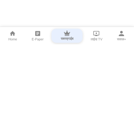
सबस्क्राईब
Home
E-Paper
लाईव्ह TV
सकाळ+
⌄
Marathi News
⌄
About Esakal
⌄
Digital Products