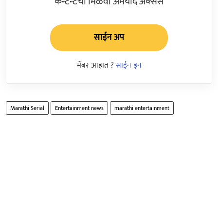
कन्टेन्टचा मिळवा अमर्याद ॲक्सेस
साईन अप
मेंबर आहात ?
साईन इन
Marathi Serial
Entertainment news
marathi entertainment