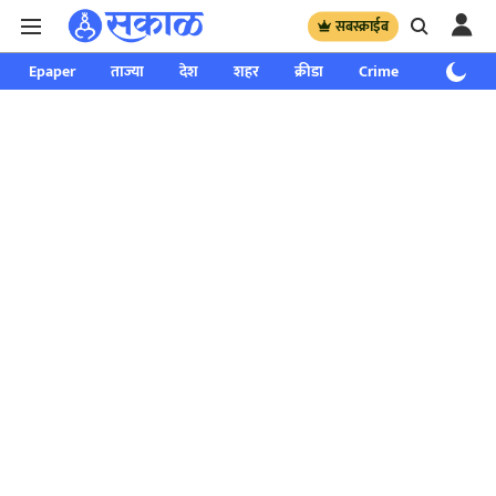
सबस्क्राईब
Epaper
ताज्या
देश
शहर
क्रीडा
Crime
साप्ताहिक