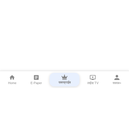
सबस्क्राईब
Home
E-Paper
लाईव्ह TV
सकाळ+