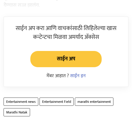
येण्यास सज्ज झालंय.
साईन अप करा आणि वाचकांसाठी लिहिलेल्या खास
कन्टेन्टचा मिळवा अमर्याद ॲक्सेस
साईन अप
मेंबर आहात ?
साईन इन
Entertainment news
Entertainment Field
marathi entertainment
Marathi Natak