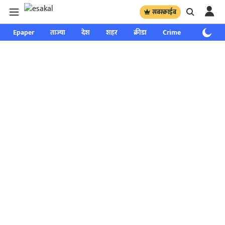
सबस्क्राईब
Epaper
ताज्या
देश
शहर
क्रीडा
Crime
साप्ताहिक