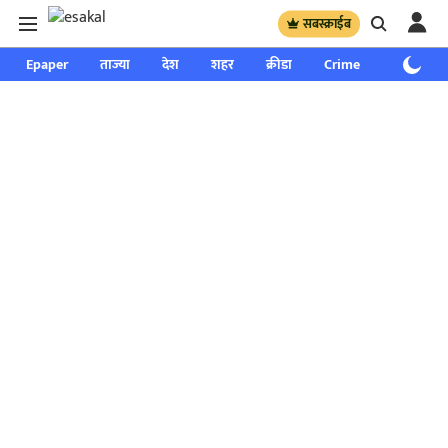
सबस्क्राईब
Epaper
ताज्या
देश
शहर
क्रीडा
Crime
साप्ताहिक