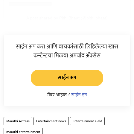
A post shared by Pithi Bhaat (@pithi.bhaat)
साईन अप करा आणि वाचकांसाठी लिहिलेल्या खास
कन्टेन्टचा मिळवा अमर्याद ॲक्सेस
साईन अप
मेंबर आहात ?
साईन इन
Marathi Actress
Entertainment news
Entertainment Field
marathi entertainment