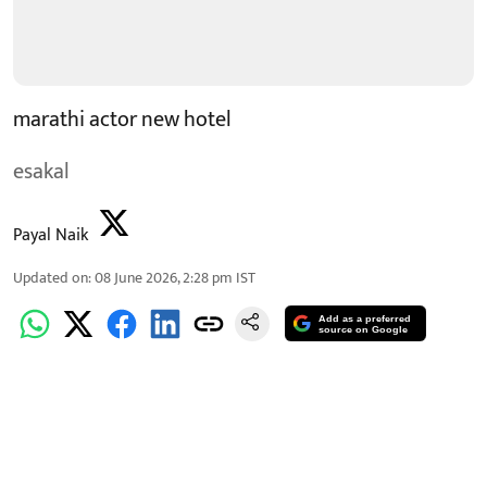
marathi actor new hotel
esakal
Payal Naik
Updated on
:
08 June 2026, 2:28 pm
IST
Add as a preferred
source on Google