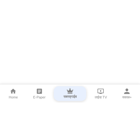
सबस्क्राईब
Home
E-Paper
लाईव्ह TV
सकाळ+