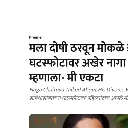
Premier
मला दोषी ठरवून मोकळे 
घटस्फोटावर अखेर नागा च
म्हणाला- मी एकटा
Naga Chaitnya Talked About His Divorce With
सामंथासोबतच्या घटस्फोटावर पहिल्यांदाच आपले मौ