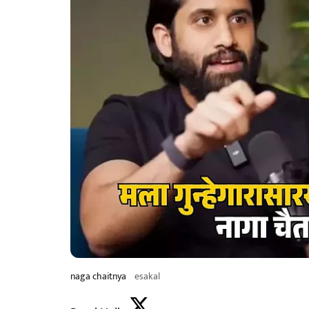
naga chaitnya
esakal