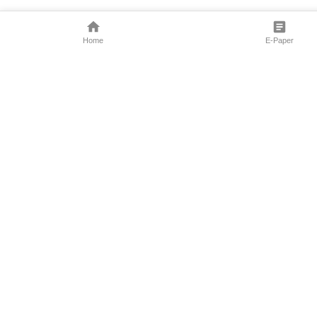
Home
E-Paper
Follow Us
Marathi News
Maharashtra N
Entertainment 