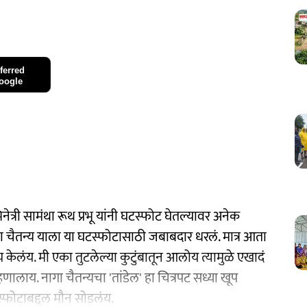
ferred
oogle
ेत्री सामंथा रूथ प्रभू यांनी घटस्फोट घेतल्यावर अनेक
ागा चैतन्य याला या घटस्फोटासाठी जबाबदार धरलं. मात्र आता
 केलंय. मी एका तुटलेल्या कुटुंबातून आलोय त्यामुळे एखादं
्हणालाय. नागा चैतन्यचा 'तांडेल' हा चित्रपट सध्या खूप
टस्फोटाबद्दल मौन सोडलंय.