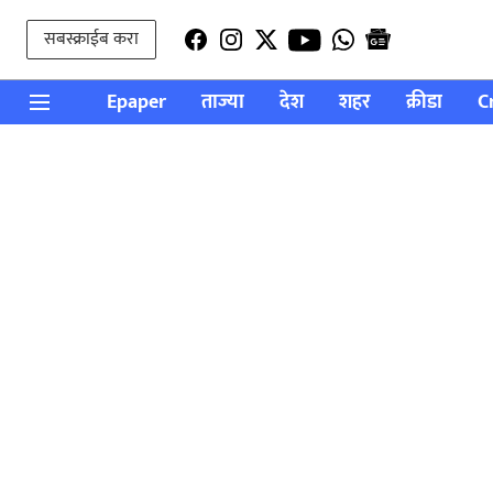
सबस्क्राईब करा
Epaper
ताज्या
देश
शहर
क्रीडा
C