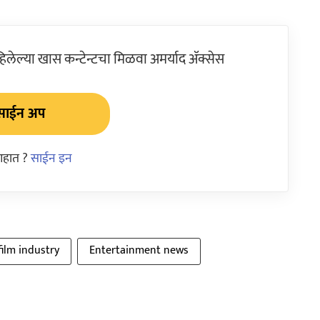
ेल्या खास कन्टेन्टचा मिळवा अमर्याद ॲक्सेस
साईन अप
आहात ?
साईन इन
film industry
Entertainment news