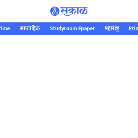
rime
साप्ताहिक
Studyroom Epaper
महाराष्ट्र
Pri