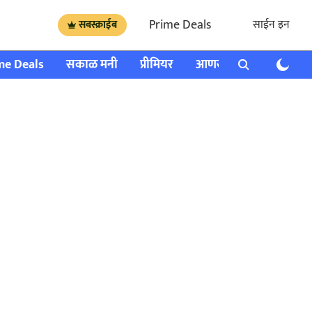
Prime Deals
साईन इन
सबस्क्राईब
me Deals
सकाळ मनी
प्रीमियर
आणखी
राशी भविष्य