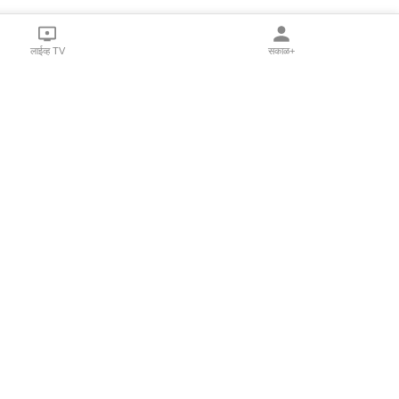
लाईव्ह TV
सकाळ+
l Programs
Print Products
Sakal Saptahik
hka
Family Doctor