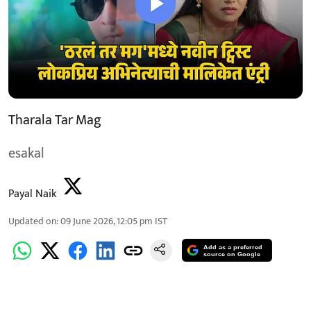
Tharala Tar Mag
esakal
Payal Naik
Updated on
:
09 June 2026, 12:05 pm
IST
Add as a preferred
source on Google