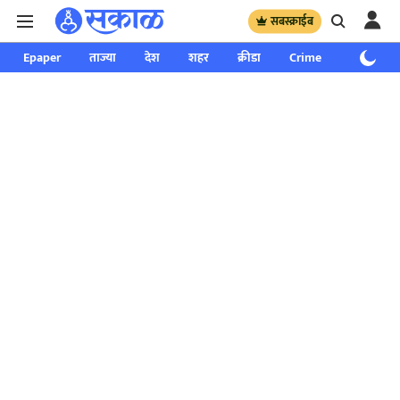
सबस्क्राईब
Epaper
ताज्या
देश
शहर
क्रीडा
Crime
साप्ताहिक