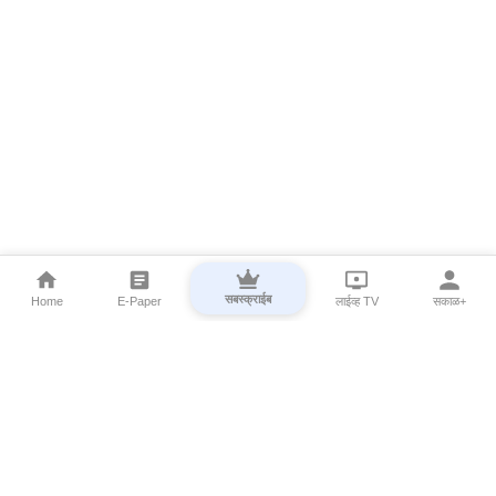
सबस्क्राईब
Home
E-Paper
लाईव्ह TV
सकाळ+