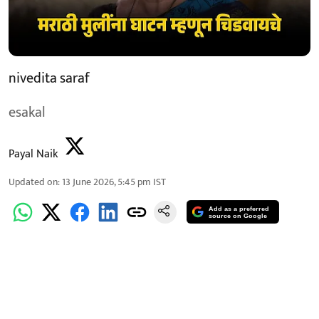
nivedita saraf
esakal
Payal Naik
Updated on
:
13 June 2026, 5:45 pm
IST
Add as a preferred
source on Google