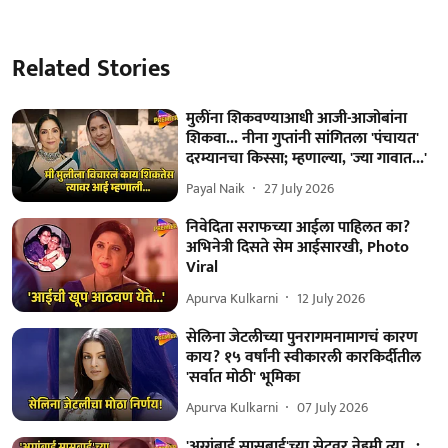
Related Stories
मुलींना शिकवण्याआधी आजी-आजोबांना
शिकवा... नीना गुप्तांनी सांगितला 'पंचायत'
दरम्यानचा किस्सा; म्हणाल्या, 'ज्या गावात...'
Payal Naik
27 July 2026
निवेदिता सराफच्या आईला पाहिलत का?
अभिनेत्री दिसते सेम आईसारखी, Photo
Viral
Apurva Kulkarni
12 July 2026
सेलिना जेटलीच्या पुनरागमनामागचं कारण
काय? १५ वर्षांनी स्वीकारली कारकिर्दीतील
'सर्वात मोठी' भूमिका
Apurva Kulkarni
07 July 2026
'अग्गंबाई सासूबाई'च्या सेटवर नेहमी त्या...;