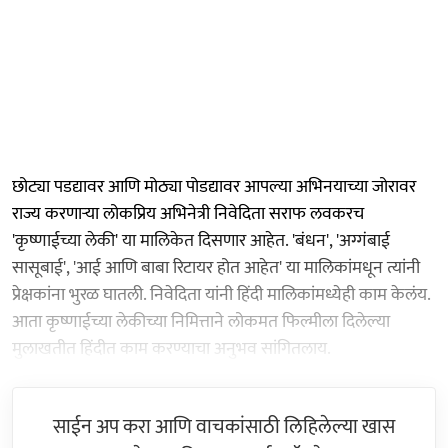
छोट्या पडद्यावर आणि मोठ्या पोडद्यावर आपल्या अभिनयाच्या जोरावर
राज्य करणाऱ्या लोकप्रिय अभिनेत्री निवेदिता सराफ लवकरच
'कृष्णाईच्या लेकी' या मालिकेत दिसणार आहेत. 'बंधन', 'अग्गंबाई
सासूबाई', 'आई आणि बाबा रिटायर होत आहेत' या मालिकांमधून त्यांनी
प्रेक्षकांना भुरळ घातली. निवेदिता यांनी हिंदी मालिकांमध्येही काम केलंय.
आता कृष्णाईच्या लेकीच्या निमित्ताने लोकमत फिल्मीला दिलेल्या
मुलाखतीत हिंदीत काम करण्याचा अनुभव सांगितलाय.
साईन अप करा आणि वाचकांसाठी लिहिलेल्या खास