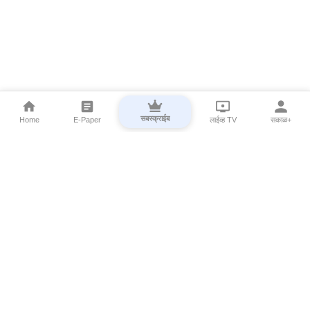
सबस्क्राईब
Home
E-Paper
लाईव्ह TV
सकाळ+
⌄
Marathi News
⌄
About Esakal