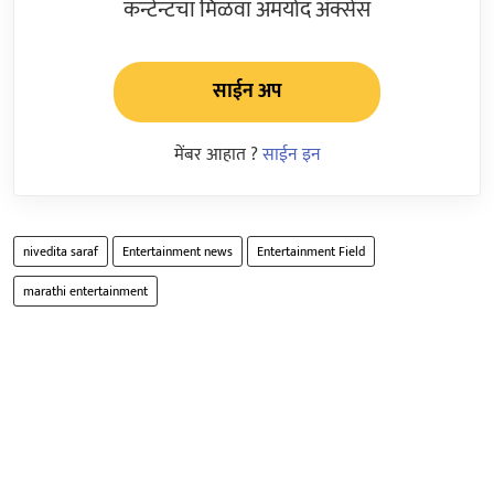
कन्टेन्टचा मिळवा अमर्याद ॲक्सेस
साईन अप
मेंबर आहात ?
साईन इन
nivedita saraf
Entertainment news
Entertainment Field
marathi entertainment