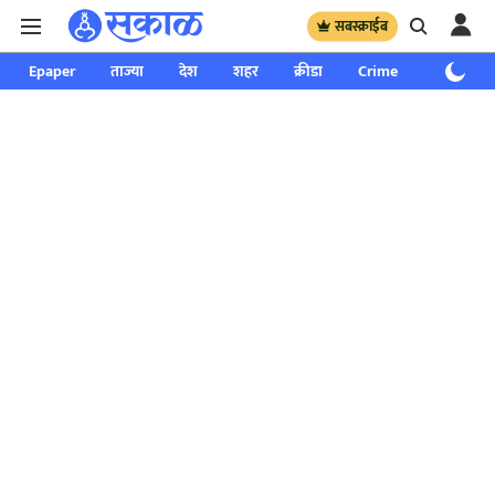
सबस्क्राईब
Epaper
ताज्या
देश
शहर
क्रीडा
Crime
साप्ताहिक