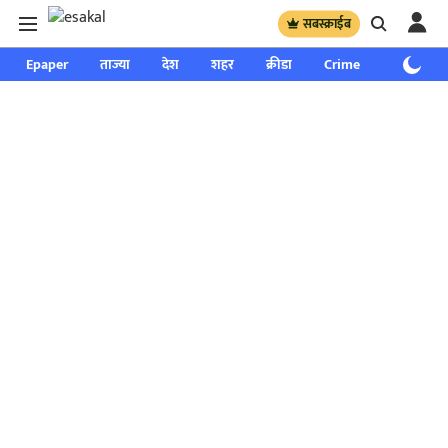
सबस्क्राईब
Epaper
ताज्या
देश
शहर
क्रीडा
Crime
साप्ताहिक