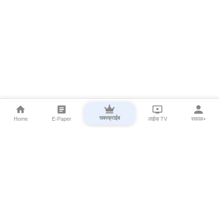
सबस्क्राईब
Home
E-Paper
लाईव्ह TV
सकाळ+
⌄
Marathi News