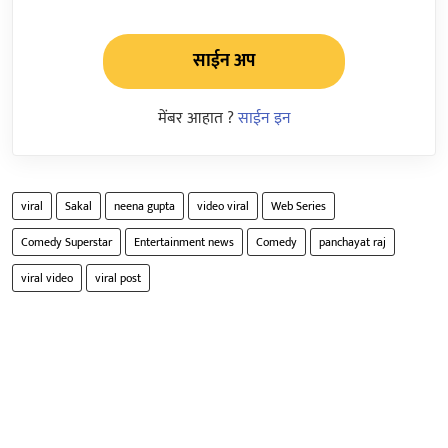
साईन अप
मेंबर आहात ?
साईन इन
viral
Sakal
neena gupta
video viral
Web Series
Comedy Superstar
Entertainment news
Comedy
panchayat raj
viral video
viral post