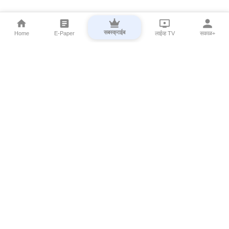
सबस्क्राईब
Home
E-Paper
लाईव्ह TV
सकाळ+
⌄
Marathi News
⌄
About Esakal
⌄
Digital Products
⌄
Sakal Programs
⌄