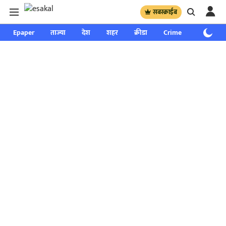
सबस्क्राईब
Epaper
ताज्या
देश
शहर
क्रीडा
Crime
साप्ताहिक