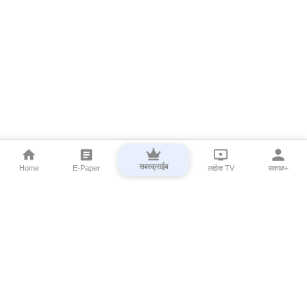
सबस्क्राईब
Home
E-Paper
लाईव्ह TV
सकाळ+