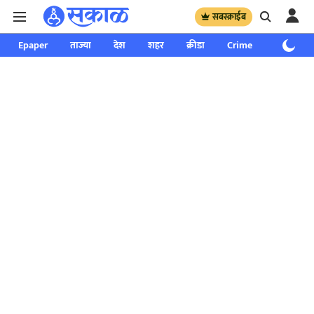
सबस्क्राईब
Epaper
ताज्या
देश
शहर
क्रीडा
Crime
साप्ताहिक