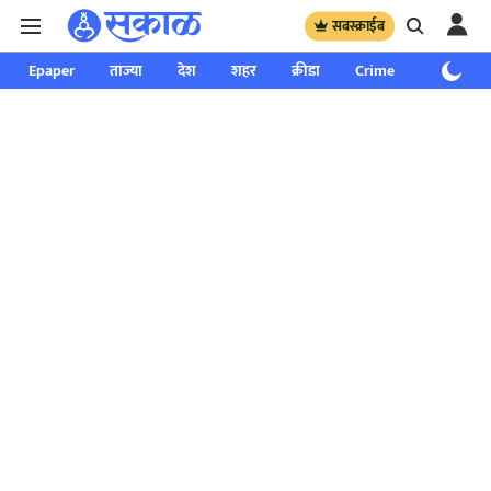
सबस्क्राईब
Epaper
ताज्या
देश
शहर
क्रीडा
Crime
साप्ताहिक