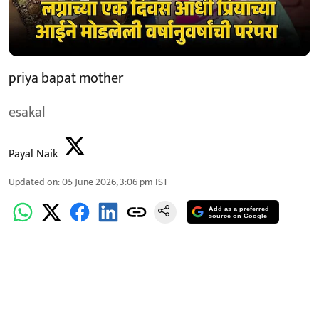
priya bapat mother
esakal
Payal Naik
Updated on
:
05 June 2026, 3:06 pm
IST
Add as a preferred
source on Google