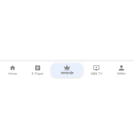
सबस्क्राईब
Home
E-Paper
लाईव्ह TV
सकाळ+