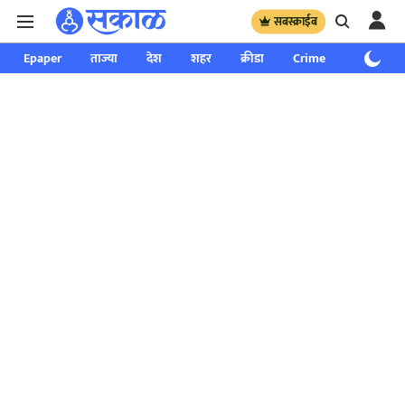
सबस्क्राईब
Epaper
ताज्या
देश
शहर
क्रीडा
Crime
साप्ताहिक