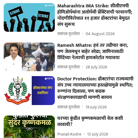
Maharashtra IMA Strike: सीसीएमपी
होमिओपॅथांना अलोपॅथी प्रॅक्टिसची परवानगी;
नोंदणीविरोधात ११ हजार डॉक्टरांचा बेमुदत
संप सुरूच
सकाळ वृत्तसेवा
04 August 2026
Ramesh Mhatre: हवं तर तडीपार करा,
पण जेलमधून बाहेर सोडा; जामिनासाठी
शिंदेंच्या नेत्याची हायकोर्टात गयावया
सकाळ वृत्तसेवा
28 July 2026
Doctor Protection: डॉक्टरांचा राज्यव्यापी
संप उच्च न्यायालयाच्या हस्तक्षेपामुळे स्थगित;
रुग्णांना दिलासा, पण कडक
संरक्षणकायद्याची मागणी कायम
सकाळ वृत्तसेवा
19 July 2026
घरच्या कुंडीत कृष्णकमळाची वेल कशी
लावावी?
Pranali Kodre
13 July 2026