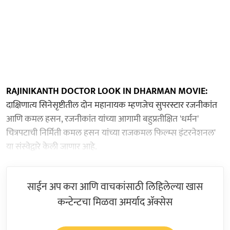
RAJINIKANTH DOCTOR LOOK IN DHARMAN MOVIE:
दाक्षिणात्य सिनेसृष्टीतील दोन महानायक म्हणजेच सुपरस्टार रजनीकांत
आणि कमल हसन, रजनीकांत यांच्या आगामी बहुप्रतीक्षित 'धर्मन'
चित्रपटाची निर्मिती कमल हसन यांच्या राजकमल फिल्म्स इंटरनेशनल'
या संस्वेद्वारे केली जाणार आहे.
साईन अप करा आणि वाचकांसाठी लिहिलेल्या खास
कन्टेन्टचा मिळवा अमर्याद ॲक्सेस