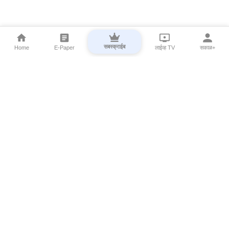
सबस्क्राईब
Home
E-Paper
लाईव्ह TV
सकाळ+
⌄
Marathi News
⌄
About Esakal
⌄
Digital Products
⌄