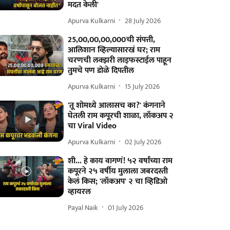
मदत केली'
Apurva Kulkarni
28 July 2026
25,00,00,00,000ची संपत्ती,
आलिशान व्हिल्यासारखं घर; राम
चरणची लक्झरी लाइफस्टाईल पाहून
तुमचे पण डोळे दिपतील
Apurva Kulkarni
15 July 2026
'तू शोमध्ये आलासच का?' कंगनाने
घेतली राम कपूरची शाळा, लॉकअप २
चा Viral Video
Apurva Kulkarni
02 July 2026
शी... हे काय वागणं! ५२ वर्षांच्या राम
कपूरने २५ वर्षीय मुलाला जबरदस्ती
केलं किस; 'लॉकअप' २ चा व्हिडिओ
व्हायरल
Payal Naik
01 July 2026