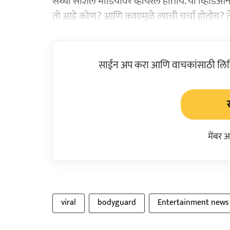
सध्या सोशल मीडियावर व्हायरल होतोय. या व्हिडिओनंत
तो आहे कोण? आणि कशामुळे त्याची चर्चा होतोय? ते
साईन अप करा आणि वाचकांसाठी लिहिल
मेंबर 
viral
bodyguard
Entertainment news