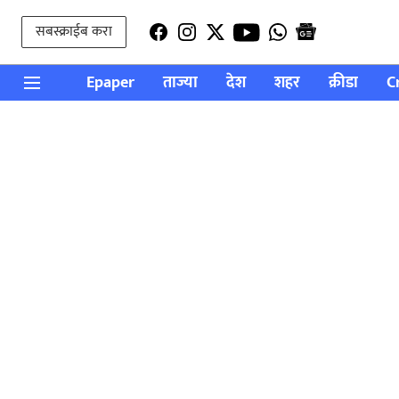
सबस्क्राईब करा
Epaper
ताज्या
देश
शहर
क्रीडा
C