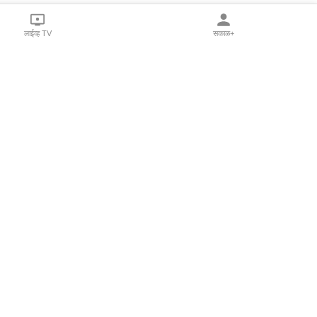
लाईव्ह TV
सकाळ+
l Programs
Print Products
Sakal Saptahik
hka
Family Doctor
 Crowdfunding
Sakal Publications