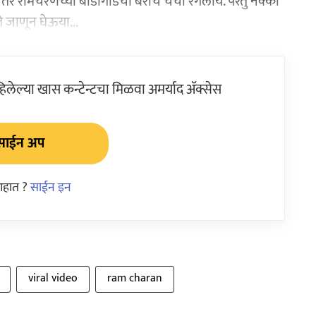
र रामचरणच्या बॉडीगार्डची बरीच चर्चा रंगलीय. परंतु नक्की
 जाणून घेऊया...
ेल्या खास कन्टेन्टचा मिळवा अमर्याद ॲक्सेस
साईन अप
आहात ?
साईन इन
viral video
ram charan