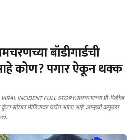
ामचरणच्या बॉडीगार्डची
 आहे कोण? पगार ऐकून थक्क
L INCIDENT FULL STORY:रामचरणच्या प्री-रिलीज
ेविन कुंटा सोशल मीडियावर चर्चेत आला आहे. जान्हवी कपूरला
ेलं.