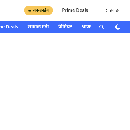
Prime Deals
साईन इन
सबस्क्राईब
me Deals
सकाळ मनी
प्रीमियर
आणखी
राशी भविष्य