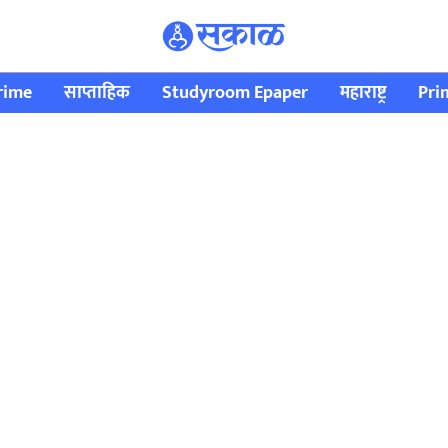
rime
साप्ताहिक
Studyroom Epaper
महाराष्ट्र
Pri