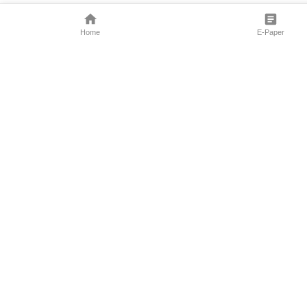
Home
E-Paper
Follow Us
Marathi News
Maharashtra N
Entertainment 
Sports News