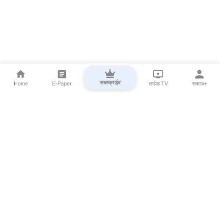
सबस्क्राईब
Home
E-Paper
लाईव्ह TV
सकाळ+
⌄
Marathi News
⌄
About Esakal