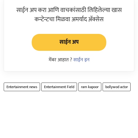
साईन अप करा आणि वाचकांसाठी लिहिलेल्या खास
कन्टेन्टचा मिळवा अमर्याद ॲक्सेस
साईन अप
मेंबर आहात ?
साईन इन
Entertainment news
Entertainment Field
ram kapoor
bollywod actor