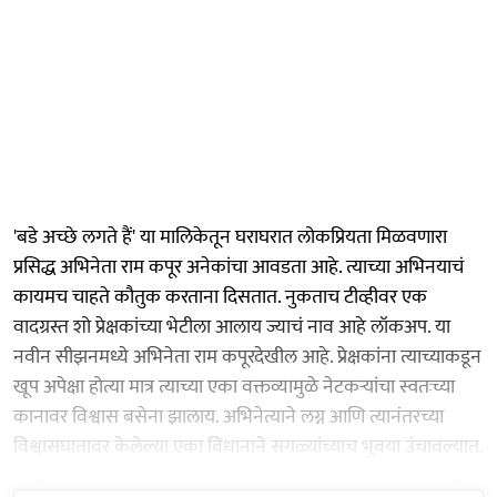
'बडे अच्छे लगते हैं' या मालिकेतून घराघरात लोकप्रियता मिळवणारा
प्रसिद्ध अभिनेता राम कपूर अनेकांचा आवडता आहे. त्याच्या अभिनयाचं
कायमच चाहते कौतुक करताना दिसतात. नुकताच टीव्हीवर एक
वादग्रस्त शो प्रेक्षकांच्या भेटीला आलाय ज्याचं नाव आहे लॉकअप. या
नवीन सीझनमध्ये अभिनेता राम कपूरदेखील आहे. प्रेक्षकांना त्याच्याकडून
खूप अपेक्षा होत्या मात्र त्याच्या एका वक्तव्यामुळे नेटकऱ्यांचा स्वतःच्या
कानावर विश्वास बसेना झालाय. अभिनेत्याने लग्न आणि त्यानंतरच्या
विश्वासघातावर केलेल्या एका विधानाने सगळ्यांच्याच भुवया उंचावल्यात.