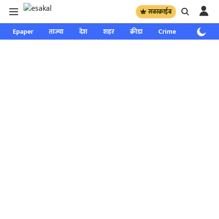
सबस्क्राईब
Epaper
ताज्या
देश
शहर
क्रीडा
Crime
साप्ताहिक