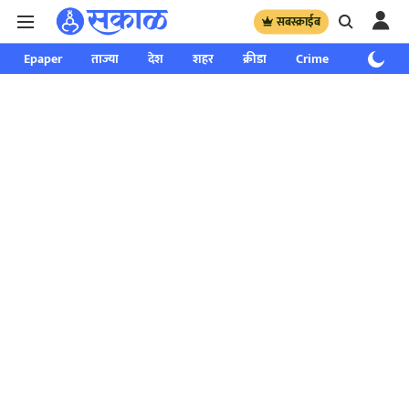
सबस्क्राईब
Epaper
ताज्या
देश
शहर
क्रीडा
Crime
साप्ताहिक