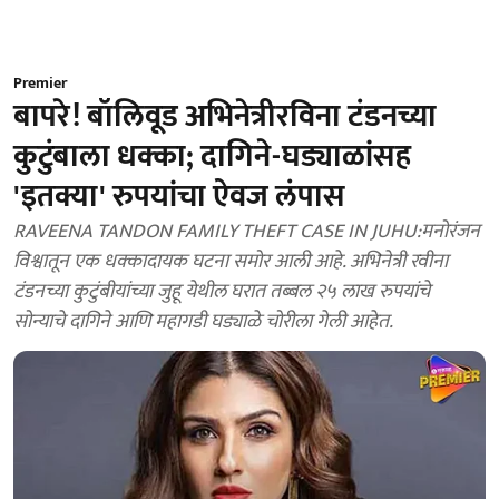
Premier
बापरे! बॉलिवूड अभिनेत्रीरविना टंडनच्या
कुटुंबाला धक्का; दागिने-घड्याळांसह
'इतक्या' रुपयांचा ऐवज लंपास
RAVEENA TANDON FAMILY THEFT CASE IN JUHU:मनोरंजन
विश्वातून एक धक्कादायक घटना समोर आली आहे. अभिनेत्री रवीना
टंडनच्या कुटुंबीयांच्या जुहू येथील घरात तब्बल २५ लाख रुपयांचे
सोन्याचे दागिने आणि महागडी घड्याळे चोरीला गेली आहेत.