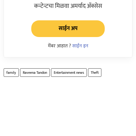
कन्टेन्टचा मिळवा अमर्याद ॲक्सेस
साईन अप
मेंबर आहात ?
साईन इन
family
Raveena Tandon
Entertainment news
Theft