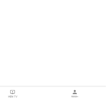
लाईव्ह TV
सकाळ+