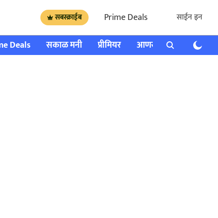
Prime Deals
साईन इन
सबस्क्राईब
me Deals
सकाळ मनी
प्रीमियर
आणखी
राशी भविष्य