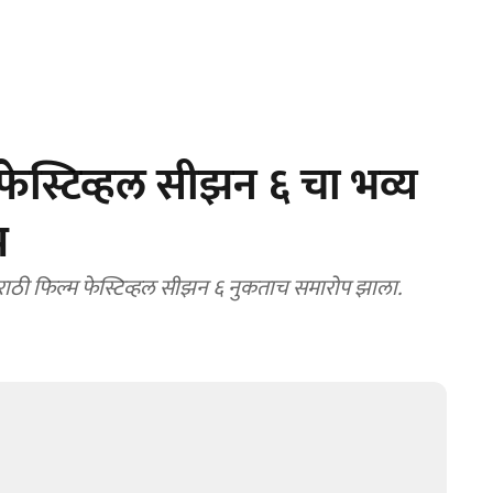
फेस्टिव्हल सीझन ६ चा भव्य
प
्टिव्हल सीझन ६ नुकताच समारोप झाला.