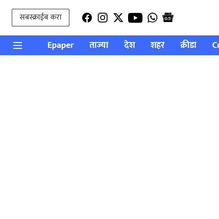
सबस्क्राईब करा
Epaper
ताज्या
देश
शहर
क्रीडा
C