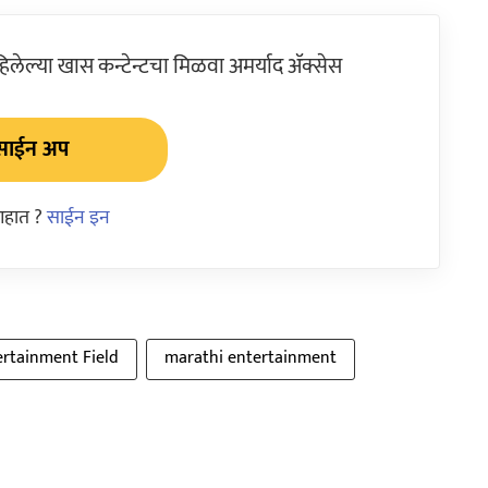
ेल्या खास कन्टेन्टचा मिळवा अमर्याद ॲक्सेस
साईन अप
आहात ?
साईन इन
ertainment Field
marathi entertainment