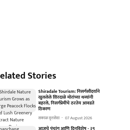
elated Stories
Shiradale Tourism: निसर्गसौंदर्याने
खुललेले शिरदाळे मोरांच्या थव्यांनी
बहरले, निसर्गप्रेमींचे ठरतेय आवडते
ठिकाण
सकाळ वृत्तसेवा
07 August 2026
आजचे पंचांग आणि दिनविशेष - २९