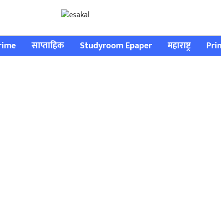
rime
साप्ताहिक
Studyroom Epaper
महाराष्ट्र
Pri