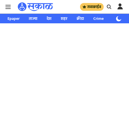
सबस्क्राईब
Epaper
ताज्या
देश
शहर
क्रीडा
Crime
साप्ताहिक