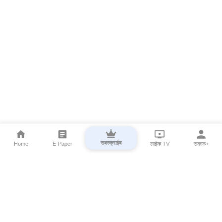
सबस्क्राईब
Home
E-Paper
लाईव्ह TV
सकाळ+