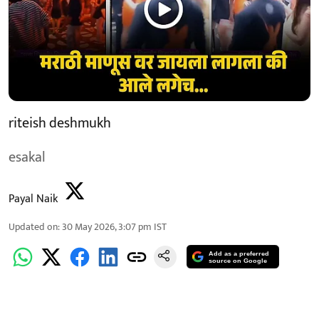
riteish deshmukh
esakal
Payal Naik
Updated on
:
30 May 2026, 3:07 pm
IST
Add as a preferred
source on Google