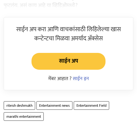
फुटलंय. असं काय आहे या व्हिडिओमध्ये?
साईन अप करा आणि वाचकांसाठी लिहिलेल्या खास
कन्टेन्टचा मिळवा अमर्याद ॲक्सेस
साईन अप
मेंबर आहात ?
साईन इन
riteish deshmukh
Entertainment news
Entertainment Field
marathi entertainment