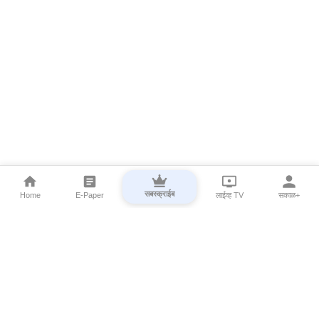
सबस्क्राईब
Home
E-Paper
लाईव्ह TV
सकाळ+