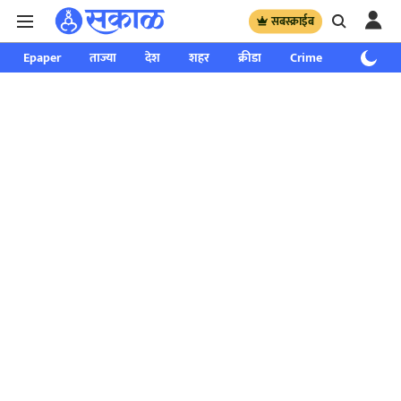
सबस्क्राईब
Epaper
ताज्या
देश
शहर
क्रीडा
Crime
साप्ताहिक