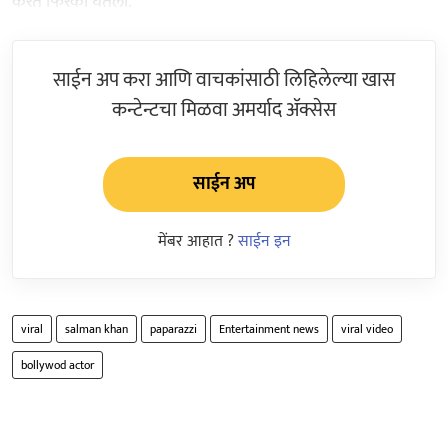
करत फिरकी घेतली.
साईन अप करा आणि वाचकांसाठी लिहिलेल्या खास
कन्टेन्टचा मिळवा अमर्याद ॲक्सेस
साईन अप
मेंबर आहात ?
साईन इन
viral
salman khan
paparazzi
Entertainment news
viral video
bollywod actor