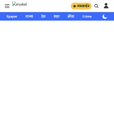
सबस्क्राईब
Epaper
ताज्या
देश
शहर
क्रीडा
Crime
साप्ताहिक