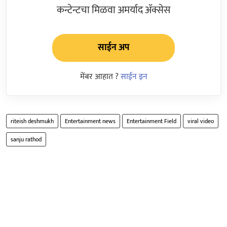
कन्टेन्टचा मिळवा अमर्याद ॲक्सेस
साईन अप
मेंबर आहात ?
साईन इन
riteish deshmukh
Entertainment news
Entertainment Field
viral video
sanju rathod