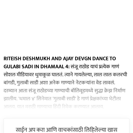
RITEISH DESHMUKH AND AJAY DEVGN DANCE TO
GULABI SADI IN DHAMAAL 4:
संजू राठोड याचं प्रत्येक गाणं
सोशल मीडियावर धुमाकूळ घालतं. त्याने गायलेल्या, लाल लाल कलरची
बांगडी, गुलाबी साडी अशा अनेक गाण्याने नेटकऱ्यांना वेड लावलं.
दरम्यान आता संजू राठोडच्या गाण्याची बॉलिवूडमध्ये सुद्धा क्रेझ निर्माण
झालीय. 'धमाल ४' सिनेमात 'गुलाबी साडी' हे गाणं प्रेक्षकांच्या भेटीला
आलय. यात मराठी गाण्याचा हिंदी रिमेक करण्यात आलाय.
साईन अप करा आणि वाचकांसाठी लिहिलेल्या खास