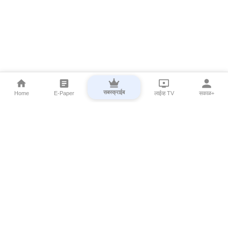
सबस्क्राईब
Home
E-Paper
लाईव्ह TV
सकाळ+
⌄
Marathi News
⌄
About Esakal