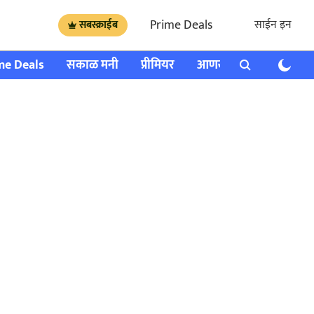
Prime Deals
साईन इन
सबस्क्राईब
me Deals
सकाळ मनी
प्रीमियर
आणखी
राशी भविष्य