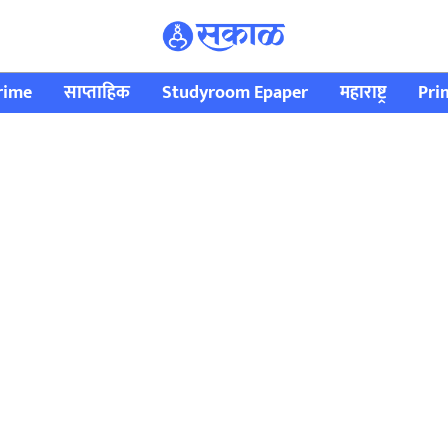
rime
साप्ताहिक
Studyroom Epaper
महाराष्ट्र
Pri