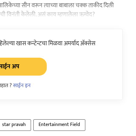
 मालिकेच्या सीन वरून त्याच्या बाबाला चक्क ताकीद दिली
्याची विनंती केलेली. असं काय म्हणालेला ऋग्वेद?
ेल्या खास कन्टेन्टचा मिळवा अमर्याद ॲक्सेस
साईन अप
आहात ?
साईन इन
star pravah
Entertainment Field