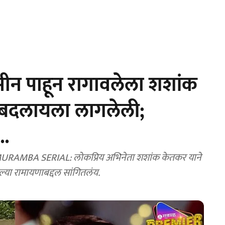
 सीन पाहून रागावलेला शशांक
्ट बदलायला लागलेली;
..
BA SERIAL: लोकप्रिय अभिनेता शशांक केतकर याने
ल्या रामायणाबद्दल सांगितलंय.