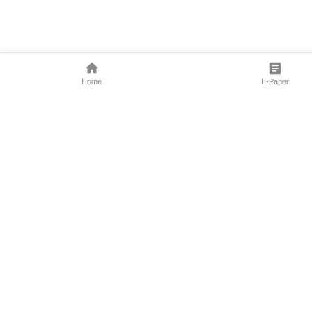
Home
E-Paper
Follow Us
Marathi News
Maharashtra N