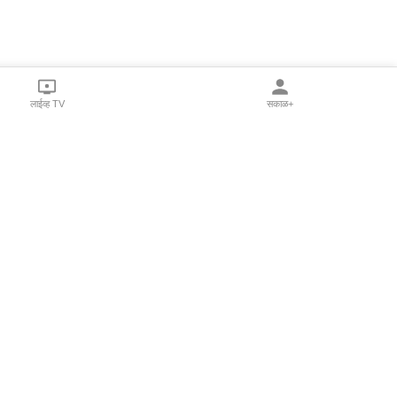
लाईव्ह TV
सकाळ+
l Programs
Print Products
Sakal Saptahik