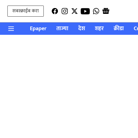
सबस्क्राईब करा
Epaper
ताज्या
देश
शहर
क्रीडा
C