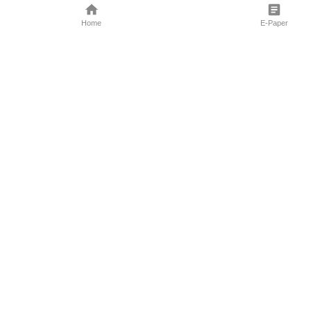
Home
E-Paper
Follow Us
Marathi News
Maharashtra N
Entertainment 
Sports News