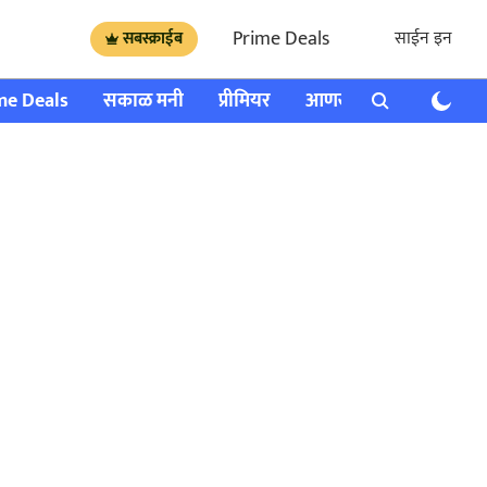
Prime Deals
साईन इन
सबस्क्राईब
me Deals
सकाळ मनी
प्रीमियर
आणखी
राशी भविष्य