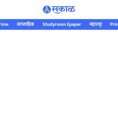
rime
साप्ताहिक
Studyroom Epaper
महाराष्ट्र
Pri