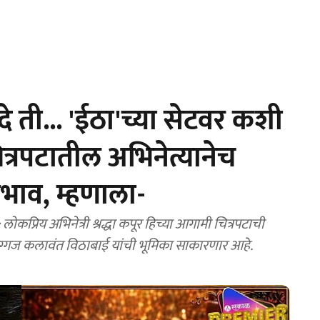
 ती... 'ईठा'च्या सेटवर कशी
ित्रपटातील अभिनेत्यानेच
वभाव, म्हणाला-
अभिनेत्री श्रद्धा कपूर हिच्या आगामी चित्रपटाची
वाट पाहत आहेत. ती या चित्रपटात दिग्गज कलावंत विठाबाई यांची भूमिका साकारणार आहे.