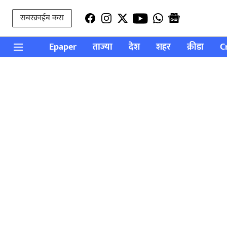
सबस्क्राईब करा
Epaper
ताज्या
देश
शहर
क्रीडा
C