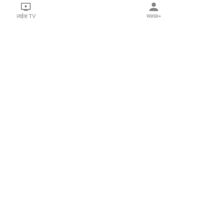
लाईव्ह TV
सकाळ+
l Programs
Print Products
Sakal Saptahik
hka
Family Doctor
 Crowdfunding
Sakal Publications