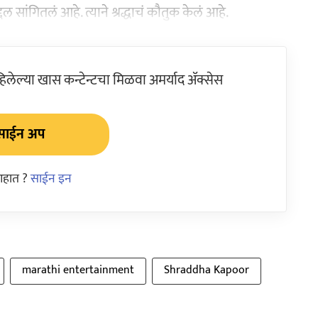
सांगितलं आहे. त्याने श्रद्धाचं कौतुक केलं आहे.
ेल्या खास कन्टेन्टचा मिळवा अमर्याद ॲक्सेस
साईन अप
आहात ?
साईन इन
marathi entertainment
Shraddha Kapoor