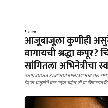
Premier
आजूबाजूला कुणीही असुदे
वागायची श्रद्धा कपूर? च
सांगितला अभिनेत्रीचा स्
SHRADDHA KAPOOR BEHAVIOUR ON SET: लोकप्रिय 
प्रेक्षक आतुरतेने 