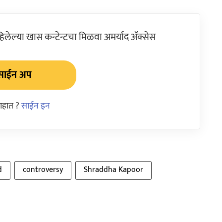
ेल्या खास कन्टेन्टचा मिळवा अमर्याद ॲक्सेस
साईन अप
आहात ?
साईन इन
d
controversy
Shraddha Kapoor