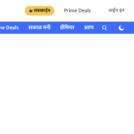
Prime Deals
साईन इन
सबस्क्राईब
me Deals
सकाळ मनी
प्रीमियर
आणखी
राशी भविष्य