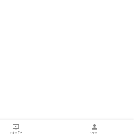
लाईव्ह TV
सकाळ+