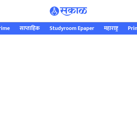
rime
साप्ताहिक
Studyroom Epaper
महाराष्ट्र
Pri