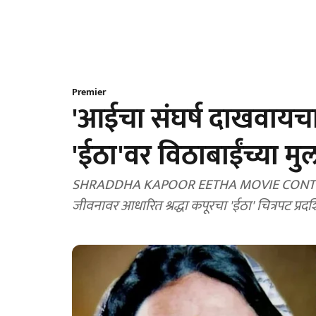
Premier
'आईचा संघर्ष दाखवायचा
'ईठा'वर विठाबाईंच्या मु
SHRADDHA KAPOOR EETHA MOVIE CONTROVERS
जीवनावर आधारित श्रद्धा कपूरचा 'ईठा' चित्रपट प्रदर्