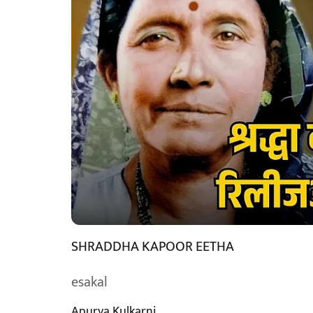
SHRADDHA KAPOOR EETHA
esakal
Apurva Kulkarni