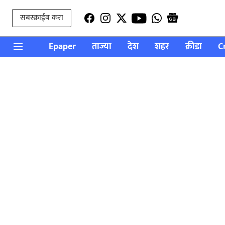
सबस्क्राईब करा
Epaper
ताज्या
देश
शहर
क्रीडा
C