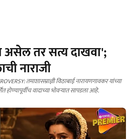
 असेल तर सत्य दाखवा';
लाची नाराजी
Y: तमाशासम्राज्ञी विठाबाई नारायणगावकर यांच्या
शित होण्यापूर्वीच वादाच्या भोवऱ्यात सापडला आहे.