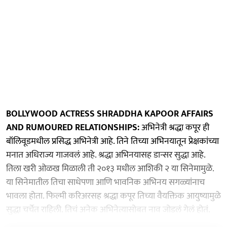
BOLLYWOOD ACTRESS SHRADDHA KAPOOR AFFAIRS
AND RUMOURED RELATIONSHIPS:
अभिनेत्री श्रद्धा कपूर ही
बॉलिवूडमधील प्रसिद्ध अभिनेत्री आहे. तिने तिच्या अभिनयातून प्रेक्षकांच्या
मनात अधिराज्य गाजवलं आहे. श्रद्धा अभिनयासह डान्सर सुद्धा आहे.
तिला खरी ओळख मिळाली ती २०१३ मधील आशिकी २ या सिनेमामुळे.
या सिनेमातील तिचा साधेपणा आणि भावनिक अभिनय सगळ्यांनाच
भावला होता. फिल्मी करिअरसह श्रद्धा कपूर तिच्या वैयक्तिक आयुष्यामुळे
सुद्धा चर्चेत राहिली. तिचं अनेक अभिनेत्यासोबत नाव जोडलं गेलं होतं.