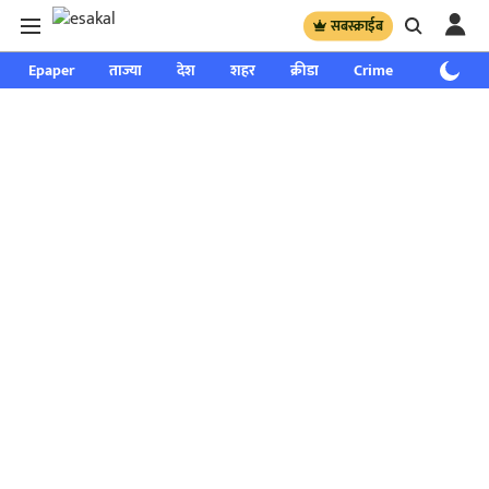
सबस्क्राईब
Epaper
ताज्या
देश
शहर
क्रीडा
Crime
साप्ताहिक