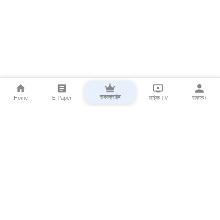
सबस्क्राईब
Home
E-Paper
लाईव्ह TV
सकाळ+
⌄
Marathi News
⌄
About Esakal