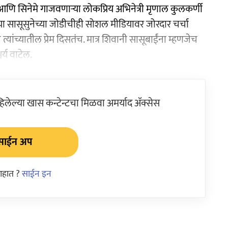
ि सिनेमे गाजवणाऱ्या लोकप्रिय अभिनेत्री मृणाल कुलकर्णी
 या सासूसुनेच्या जोडीचीही सोशल मीडियावर जोरदार चर्चा
 त्यांच्यातील प्रेम दिसतंच. मात्र शिवानी सासूबाईंना म्हणजेच
र्य वाटेल.
ेल्या खास कन्टेन्टचा मिळवा अमर्याद ॲक्सेस
साईन अप
आहात ?
साईन इन