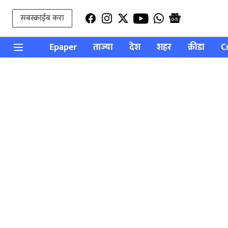
सबस्क्राईब करा
Epaper
ताज्या
देश
शहर
क्रीडा
C