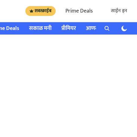
Prime Deals
साईन इन
सबस्क्राईब
me Deals
सकाळ मनी
प्रीमियर
आणखी
राशी भविष्य