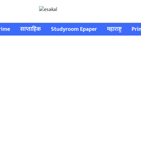
rime
साप्ताहिक
Studyroom Epaper
महाराष्ट्र
Pri