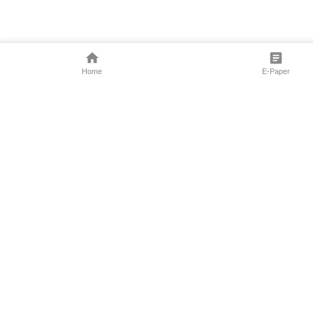
Home
E-Paper
Follow Us
Marathi News
Maharashtra N
Entertainment 