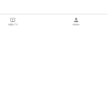
लाईव्ह TV
सकाळ+
l Programs
Print Products
Sakal Saptahik
hka
Family Doctor