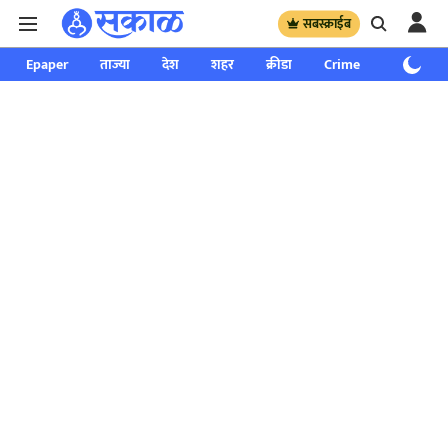
सबस्क्राईब
Epaper
ताज्या
देश
शहर
क्रीडा
Crime
साप्ताहिक