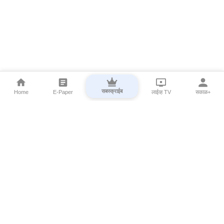
सबस्क्राईब
Home
E-Paper
लाईव्ह TV
सकाळ+
⌄
Marathi News
⌄
About Esakal