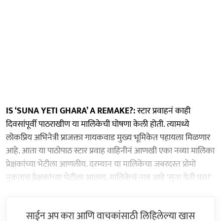
IS ‘SUNA YETI GHARA’ A REMAKE?:
स्टार प्रवाहनं काही
दिवसांपूर्वी पाठराखीण या मालिकेची घोषणा केली होती. त्यामध्ये
लोकप्रिय अभिनेत्री प्राजक्ता गायकवाड मुख्य भूमिकेत पहायला मिळणार
आहे. आता या पाठोपाठ स्टार प्रवाह वाहिनीनं आणखी एका नव्या मालिका
प्रेक्षकांच्या भेटीला आणलीय. दरम्यान या मालिकेचा जबरदस्त प्रोमो
नुकताच प्रेक्षकांच्या भेटीला आलाय. मालिकेचं नाव आहे 'सुना येती घरा!'
साईन अप करा आणि वाचकांसाठी लिहिलेल्या खास