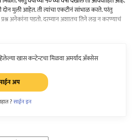
मिळते. परंतु वयाच्या ५० व्या वर्षी देखील ती अविवाहित आहे.
न मुली आहेत. ती त्यांचा एकटीनं सांभाळ करते. परंतु
 प्रश्न अनेकांना पडतो. दरम्यान अशातच तिने लग्न न करण्याचं
ेल्या खास कन्टेन्टचा मिळवा अमर्याद ॲक्सेस
साईन अप
आहात ?
साईन इन