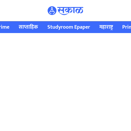
rime
साप्ताहिक
Studyroom Epaper
महाराष्ट्र
Pri