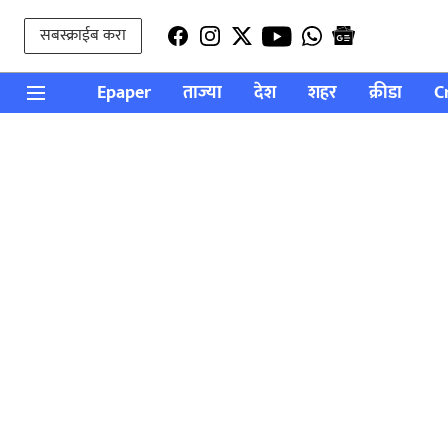
सबस्क्राईब करा
Epaper
ताज्या
देश
शहर
क्रीडा
C