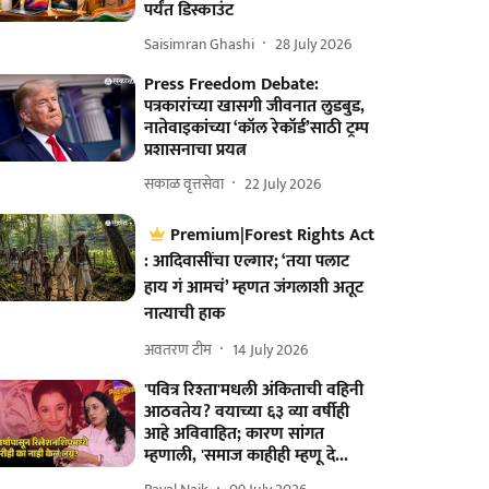
पर्यंत डिस्काउंट
Saisimran Ghashi
28 July 2026
Press Freedom Debate:
पत्रकारांच्या खासगी जीवनात लुडबुड,
नातेवाइकांच्या ‘कॉल रेकॉर्ड’साठी ट्रम्प
प्रशासनाचा प्रयत्न
सकाळ वृत्तसेवा
22 July 2026
Premium|Forest Rights Act
: आदिवासींचा एल्गार; ‘तया पलाट
हाय गं आमचं’ म्हणत जंगलाशी अतूट
नात्याची हाक
अवतरण टीम
14 July 2026
'पवित्र रिश्ता'मधली अंकिताची वहिनी
आठवतेय? वयाच्या ६३ व्या वर्षीही
आहे अविवाहित; कारण सांगत
म्हणाली, 'समाज काहीही म्हणू दे...