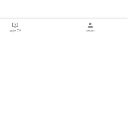
लाईव्ह TV
सकाळ+
l Programs
Print Products
Sakal Saptahik