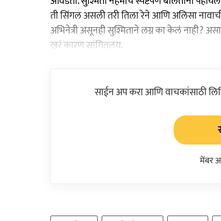
आवडतो. सुश्मिता नेहमीच स्पष्टपणे बोलताना पहायला 
ती सिंगल असली तरी तिला रेने आणि अलिसा नावाची दो
अभिनेत्री असूनही सुश्मिताने लग्न का केलं नाही? असा
खरं कारण सांगितलय.
साईन अप करा आणि वाचकांसाठी लिहिल
मेंबर 