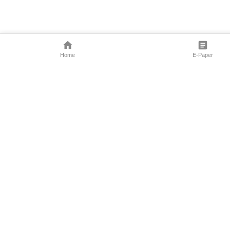
Home
E-Paper
Follow Us
Marathi News
Maharashtra N