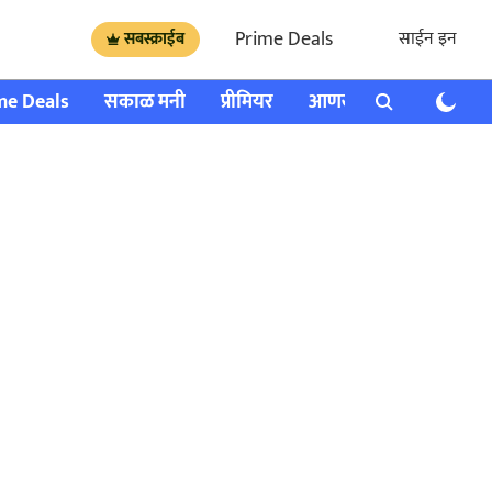
Prime Deals
साईन इन
सबस्क्राईब
me Deals
सकाळ मनी
प्रीमियर
आणखी
राशी भविष्य