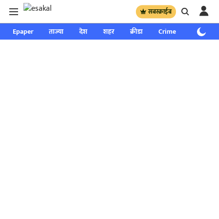
सबस्क्राईब
Epaper
ताज्या
देश
शहर
क्रीडा
Crime
साप्ताहिक