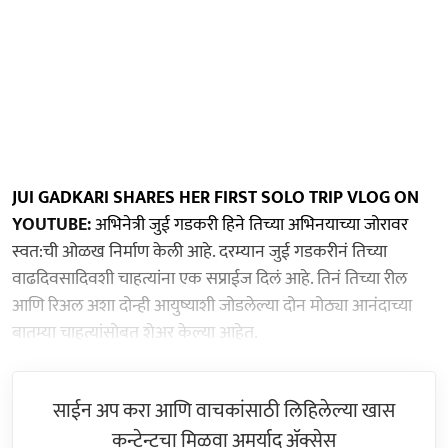
JUI GADKARI SHARES HER FIRST SOLO TRIP VLOG ON
YOUTUBE:
अभिनेत्री जुई गडकरी हिने तिच्या अभिनयाच्या जोरावर
स्वत:ची ओळख निर्माण केली आहे. दरम्यान जुई गडकरीनं तिच्या
वाढदिवसादिवशी चाहत्यांना एक सप्राईज दिलं आहे. तिनं तिच्या रील
आणि रिअल अशा दोन्ही आयुष्याशी जोडलेल्या दोन मोठ्या आनंदाच्या
बातम्या चाहत्यांसोबत शेअर केल्या आहेत.
साईन अप करा आणि वाचकांसाठी लिहिलेल्या खास
कन्टेन्टचा मिळवा अमर्याद ॲक्सेस