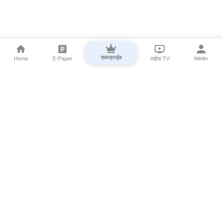
सबस्क्राईब
Home
E-Paper
लाईव्ह TV
सकाळ+
⌄
Marathi News
⌄
About Esakal
⌄
Digital Products