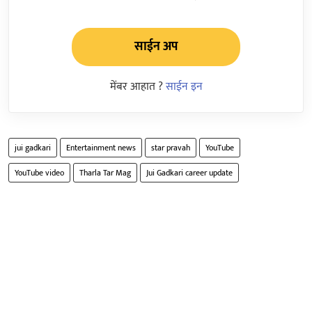
साईन अप
मेंबर आहात ?
साईन इन
jui gadkari
Entertainment news
star pravah
YouTube
YouTube video
Tharla Tar Mag
Jui Gadkari career update