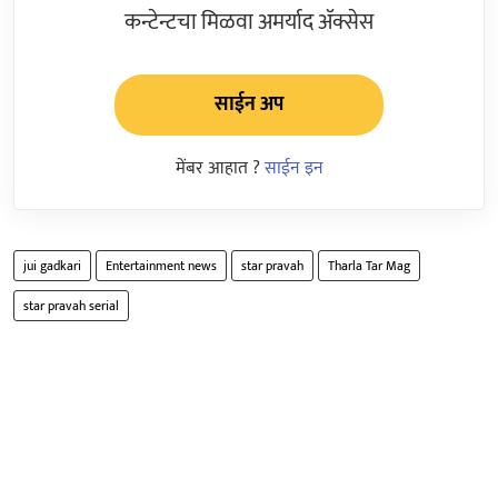
कन्टेन्टचा मिळवा अमर्याद ॲक्सेस
साईन अप
मेंबर आहात ?
साईन इन
jui gadkari
Entertainment news
star pravah
Tharla Tar Mag
star pravah serial