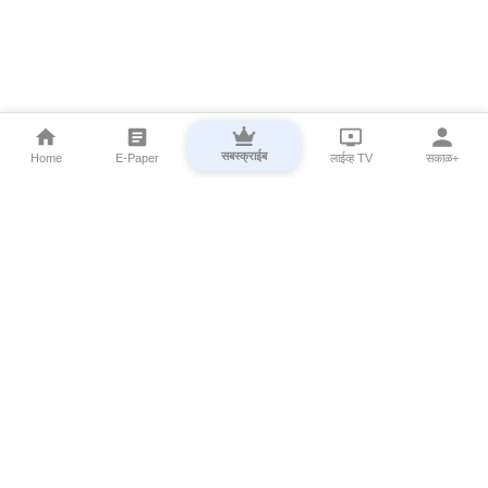
सबस्क्राईब
Home
E-Paper
लाईव्ह TV
सकाळ+
⌄
Marathi News
⌄
About Esakal
⌄
Digital Products