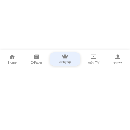
सबस्क्राईब
Home
E-Paper
लाईव्ह TV
सकाळ+
⌄
Marathi News