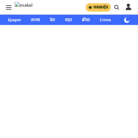
सबस्क्राईब
Epaper
ताज्या
देश
शहर
क्रीडा
Crime
साप्ताहिक