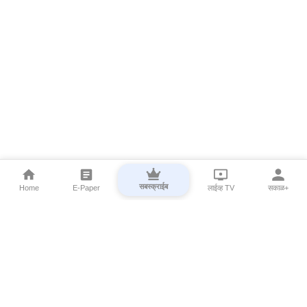
सबस्क्राईब
Home
E-Paper
लाईव्ह TV
सकाळ+