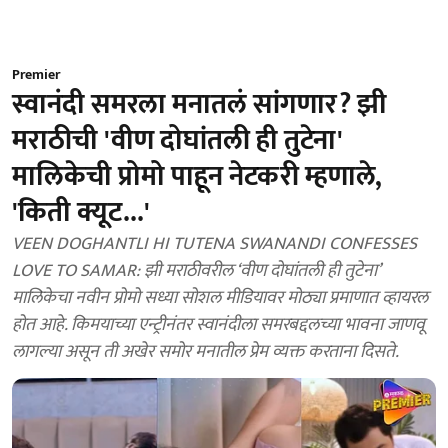
Premier
स्वानंदी समरला मनातलं सांगणार? झी
मराठीची 'वीण दोघांतली ही तुटेना'
मालिकेची प्रोमो पाहून नेटकरी म्हणाले,
'किती क्यूट...'
VEEN DOGHANTLI HI TUTENA SWANANDI CONFESSES
LOVE TO SAMAR: झी मराठीवरील ‘वीण दोघांतली ही तुटेना’
मालिकेचा नवीन प्रोमो सध्या सोशल मीडियावर मोठ्या प्रमाणात व्हायरल
होत आहे. किमयाच्या एन्ट्रीनंतर स्वानंदीला समरबद्दलच्या भावना जाणवू
लागल्या असून ती अखेर समोर मनातील प्रेम व्यक्त करताना दिसते.