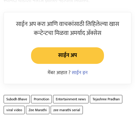
स्वानंदी थोडीशी नाराज झालेलं पहायला मिळतय.
साईन अप करा आणि वाचकांसाठी लिहिलेल्या खास
कन्टेन्टचा मिळवा अमर्याद ॲक्सेस
साईन अप
मेंबर आहात ?
साईन इन
Subodh Bhave
Promotion
Entertainment news
Tejashree Pradhan
viral video
Zee Marathi
zee marathi serial