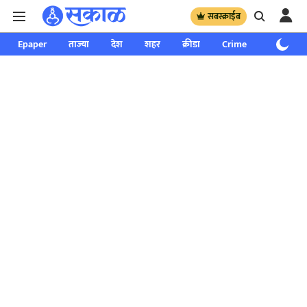
सबस्क्राईब
Epaper
ताज्या
देश
शहर
क्रीडा
Crime
साप्ताहिक