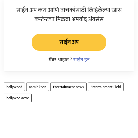
साईन अप करा आणि वाचकांसाठी लिहिलेल्या खास
कन्टेन्टचा मिळवा अमर्याद ॲक्सेस
साईन अप
मेंबर आहात ?
साईन इन
bollywood
aamir khan
Entertainment news
Entertainment Field
bollywod actor