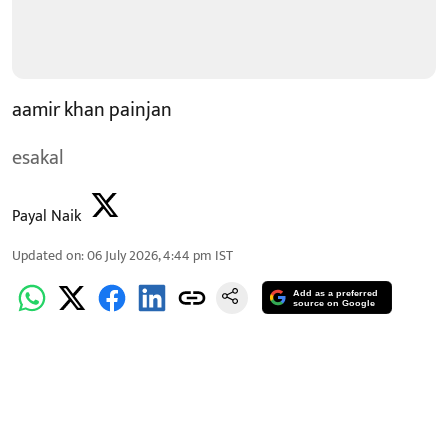
aamir khan painjan
esakal
Payal Naik
Updated on
:
06 July 2026, 4:44 pm
IST
Add as a preferred
source on Google