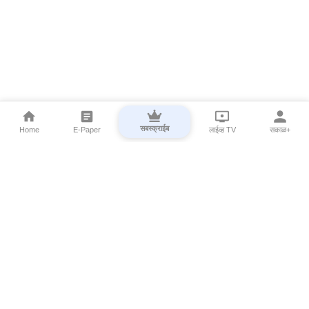
सबस्क्राईब
Home
E-Paper
लाईव्ह TV
सकाळ+
⌄
Marathi News
⌄
About Esakal