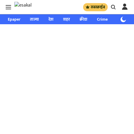
सबस्क्राईब
Epaper
ताज्या
देश
शहर
क्रीडा
Crime
साप्ताहिक