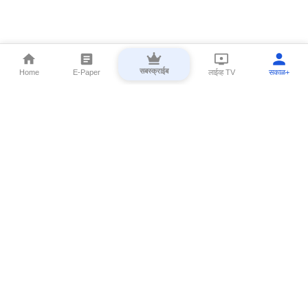
सबस्क्राईब
Home
E-Paper
लाईव्ह TV
सकाळ+
⌄
Marathi News
⌄
About Esakal
⌄
Digital Products
⌄
Sakal Programs