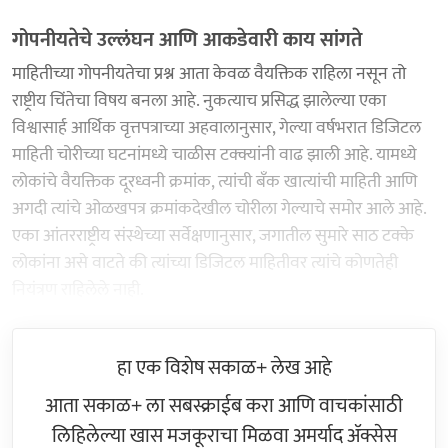
गोपनीयतेचे उल्लंघन आणि आकडेवारी काय सांगते
माहितीच्या गोपनीयतेचा प्रश्न आता केवळ वैयक्तिक राहिला नसून तो
राष्ट्रीय चिंतेचा विषय बनला आहे. नुकत्याच प्रसिद्ध झालेल्या एका
विश्वासार्ह आर्थिक वृत्तपत्राच्या अहवालानुसार, गेल्या वर्षभरात डिजिटल
माहिती चोरीच्या घटनांमध्ये चाळीस टक्क्यांनी वाढ झाली आहे. यामध्ये
लोकांचे वैयक्तिक दूरध्वनी क्रमांक, त्यांची बँक खात्यांची माहिती आणि
अगदी त्यांचे ओळखपत्र क्रमांकदेखील चोरीला गेल्याचे समोर आले आहे.
एका आंतरराष्ट्रीय संस्थेच्या सर्वेक्षणानुसार, जगातील सुमारे साठ टक्के
लोकांना असे वाटते की त्यांच्या डिजिटल माहितीवर त्यांचे कोणतेही
नियंत्रण राहिलेले नाही.
हा एक विशेष सकाळ+ लेख आहे
आता सकाळ+ ला सबस्क्राईब करा आणि वाचकांसाठी
लिहिलेल्या खास मजकूराचा मिळवा अमर्याद ॲक्सेस