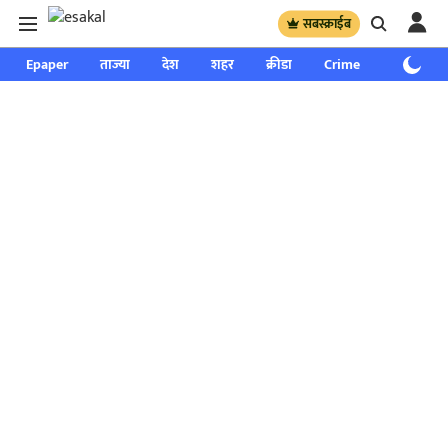
सबस्क्राईब
Epaper
ताज्या
देश
शहर
क्रीडा
Crime
साप्ताहिक