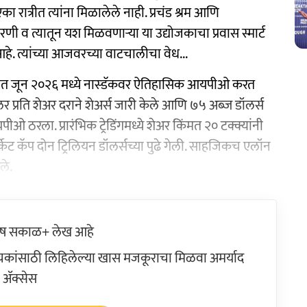
रात्रीत त्यांना मिळालेले नाही. प्रचंड श्रम आणि
रणी व त्यातून यश मिळवणाऱ्या या उद्योजकाचा प्रवास स्मार्ट
. त्यांच्या आजवरच्या वाटचालीचा वेध...
िन्यात जून २०२६ मध्ये नास्डॅकवर ऐतिहासिक आयपीओ करत
लर प्रति शेअर दराने शेअर्स जारी केले आणि ७५ अब्ज डॉलर्स
ओ ठरला. प्रारंभिक ट्रेडिंगमध्ये शेअर किंमत २० टक्क्यांनी
्केट कॅप दोन ट्रिलियन डॉलर्सच्या पुढे गेली. साहजिकच एलॉन
ले.
ेष सकाळ+ लेख आहे
ांसाठी लिहिलेल्या खास मजकूराचा मिळवा अमर्याद
ॲक्सेस