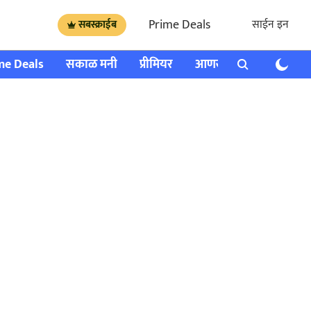
Prime Deals
साईन इन
सबस्क्राईब
me Deals
सकाळ मनी
प्रीमियर
आणखी
राशी भविष्य