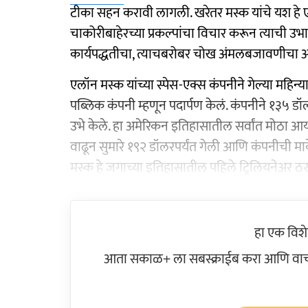
टीका सहन करावी लागली. खरेतर मस्क यांचे यश हे एका 
चाकोरीबाहेरच्या प्रकल्पांचा विचार करून त्याची उभा
कार्यपद्धतीचा, त्याचबरोबर चोख अंमलबजावणीचा आहे
एलॉन मस्क यांच्या स्पेस-एक्स कंपनीने गेल्या मह
पब्लिक कंपनी म्हणून पदार्पण केलं. कंपनीने १३५ डॉ
उभे केले. हा अमेरिकन इतिहासातील सर्वांत मोठा आयपी
वाढून सुमारे १९२ डॉलरपर्यंत गेली आणि कंपनीची मार
मस्क हे जगाच्या इतिहासातील पहिले ट्रिलियनेअर ठर
हा एक विश
आता सकाळ+ ला सबस्क्राईब करा आणि वाचक