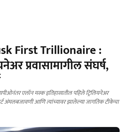
 First Trillionaire :
यनेअर प्रवासामागील संघर्ष,
ा
आयपीओनंतर एलॉन मस्क इतिहासातील पहिले ट्रिलियनेअर
्मार्ट अंमलबजावणी आणि त्यांच्यावर झालेल्या जागतिक टीकेचा