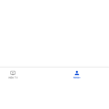
लाईव्ह TV
सकाळ+