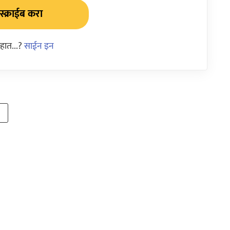
्क्राईब करा
हात...?
साईन इन