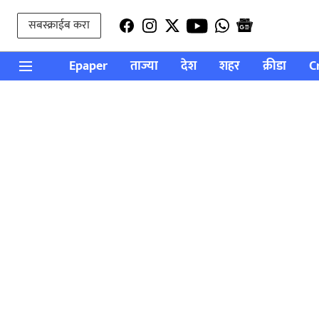
सबस्क्राईब करा
Epaper
ताज्या
देश
शहर
क्रीडा
C