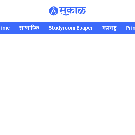
rime
साप्ताहिक
Studyroom Epaper
महाराष्ट्र
Pri