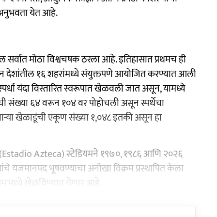
ा अनुभवता येत आहे.
 सर्वात मोठा विश्वचषक ठरला आहे. इतिहासात प्रथमच ही
ान देशांतील १६ शहरांमध्ये संयुक्तपणे आयोजित करण्यात आली
्पर्धा यंदा विस्तारित स्वरूपात खेळवली जात असून, यामध्ये
ची संख्या ६४ वरून १०४ वर पोहोचली असून स्पर्धेचा
ाऱ्या खेळाडूंची एकूण संख्या १,०४८ इतकी असून हा
 (Estadio Azteca) स्टेडियमने १९७०, १९८६ आणि २०२६
यांचे यजमानपद भूषवण्याचा अनोखा विक्रम प्रस्थापित केला
यम'मध्ये खेळविण्यात येणार आहे.