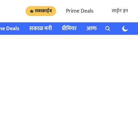
Prime Deals
साईन इन
सबस्क्राईब
me Deals
सकाळ मनी
प्रीमियर
आणखी
राशी भविष्य