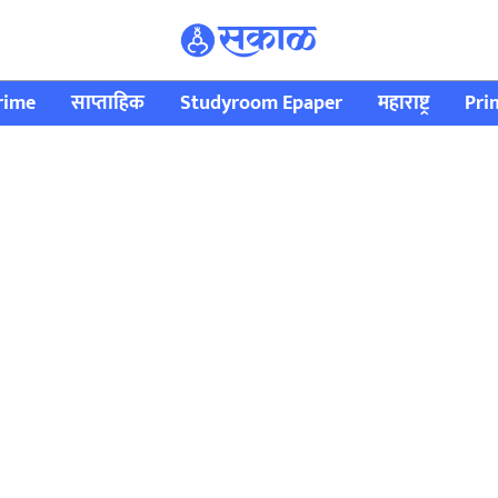
rime
साप्ताहिक
Studyroom Epaper
महाराष्ट्र
Pri