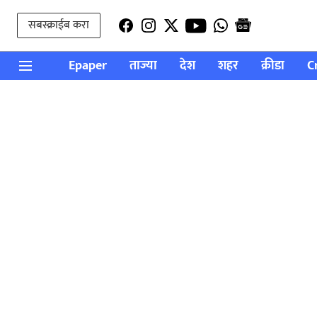
सबस्क्राईब करा
Epaper
ताज्या
देश
शहर
क्रीडा
C