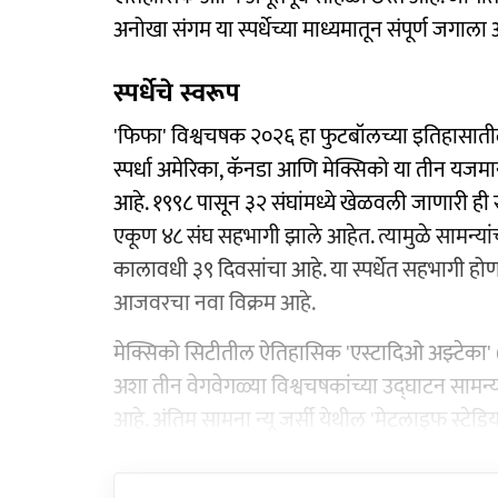
अनोखा संगम या स्पर्धेच्या माध्यमातून संपूर्ण जगाल
स्पर्धेचे स्वरूप
'फिफा' विश्वचषक २०२६ हा फुटबॉलच्या इतिहासातील
स्पर्धा अमेरिका, कॅनडा आणि मेक्सिको या तीन यजम
आहे. १९९८ पासून ३२ संघांमध्ये खेळवली जाणारी ही स
एकूण ४८ संघ सहभागी झाले आहेत. त्यामुळे सामन्यां
कालावधी ३९ दिवसांचा आहे. या स्पर्धेत सहभागी होण
आजवरचा नवा विक्रम आहे.
मेक्सिको सिटीतील ऐतिहासिक 'एस्टादिओ अझ्टेका'
अशा तीन वेगवेगळ्या विश्वचषकांच्या उद्घाटन सामन्
आहे. अंतिम सामना न्यू जर्सी येथील 'मेटलाइफ स्टेडि