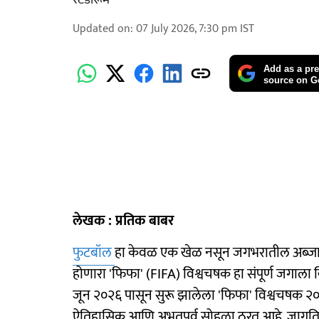
स्टडीरूम
Updated on
:
07 July 2026, 7:30 pm
IST
Add as a pre
source on G
लेखक : प्रतिक बाबर
फुटबॉल
हा केवळ एक खेळ नसून जगभरातील अब्जावधी
होणारा 'फिफा' (FIFA) विश्वचषक हा संपूर्ण जगाला 
जून २०२६ पासून सुरू झालेला 'फिफा' विश्वचषक २०२६ 
ऐतिहासिक आणि अभूतपूर्व सोहळा ठरत आहे. जागतिक 