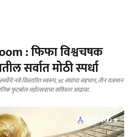
om : फिफा विश्वचषक
ल सर्वात मोठी स्पर्धा
धेचे नवे विस्तारित स्वरूप, ४८ संघांचा सहभाग, तीन यजमान
जागतिक फुटबॉल महोत्सवाचा सविस्तर आढावा.