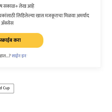
ेष सकाळ+ लेख आहे
ांसाठी लिहिलेल्या खास मजकूराचा मिळवा अमर्याद
ॲक्सेस
्क्राईब करा
हात...?
साईन इन
ld Cup