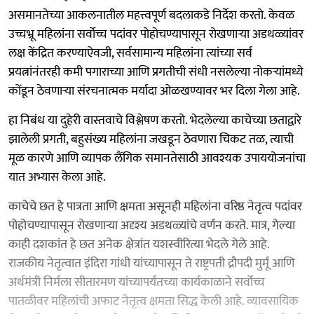
असमानतेच्या आकलनातील महत्त्वपूर्ण बदलाकडे निर्देश करतो. केवळ
उच्चभ्रू महिलांना सर्वोच्च पदांवर पोहोचण्यापासून रोखणाऱ्या अडथळ्यांवर
लक्ष केंद्रित करण्याऐवजी, सर्वसामान्य महिलांना त्यांच्या सर्व
प्रयत्नांनंतरही कमी पगाराच्या आणि प्रगतीची संधी नसलेल्या नोकऱ्यांमध्ये
कोंडून ठेवणाऱ्या संरचनात्मक मर्यादा ओळखण्यावर भर दिला गेला आहे.
हा निबंध या दुहेरी वास्तवाचे विश्लेषण करतो. भेदलेल्या काचेच्या छताद्वारे
झालेली प्रगती, बहुसंख्य महिलांना जखडून ठेवणारा चिकट तळ, त्याची
मूळ कारणे आणि व्यापक लैंगिक समानतेसाठी आवश्यक उपाययोजनांचा
यात अभ्यास केला आहे.
काचेचे छत हे पात्रता आणि क्षमता असूनही महिलांना वरिष्ठ नेतृत्व पदांवर
पोहोचण्यापासून रोखणाऱ्या अदृश्य अडथळ्यांचे वर्णन करते. मात्र, गेल्या
काही दशकांत हे छत अनेक क्षेत्रांत यशस्वीरित्या भेदले गेले आहे.
राजकीय नेतृत्वात इंदिरा गांधी यांच्यापासून ते राष्ट्रपती द्रौपदी मुर्मू आणि
अर्थमंत्री निर्मला सीतारमण यांच्यापर्यंतच्या कार्यकाळाने सर्वोच्च
पातळीवर महिलांची अफाट नेतृत्व क्षमता सिद्ध केली आहे. व्यावसायिक