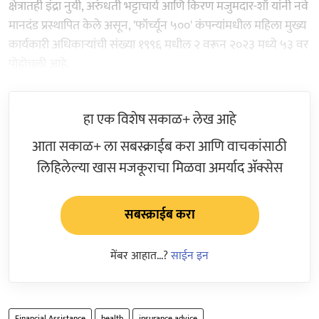
क्षेत्रातही इंद्रा नुयी, अरुंधती भट्टाचार्य आणि किरण मजुमदार-शॉ यांनी नवे
मानदंड प्रस्थापित केले असून, 'फॉर्च्यून ५००' कंपन्यांमधील महिला मुख्य
कार्यकारी अधिकाऱ्यांची संख्या १९९६ मधील २ वरून २०२३ मध्ये ५३ वर
पोहोचली आहे.
हा एक विशेष सकाळ+ लेख आहे
आता सकाळ+ ला सबस्क्राईब करा आणि वाचकांसाठी
लिहिलेल्या खास मजकूराचा मिळवा अमर्याद ॲक्सेस
सबस्क्राईब करा
मेंबर आहात...?
साईन इन
Financial Assistance
health
insurance advice