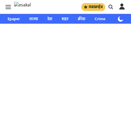
सबस्क्राईब
Epaper
ताज्या
देश
शहर
क्रीडा
Crime
साप्ताहिक