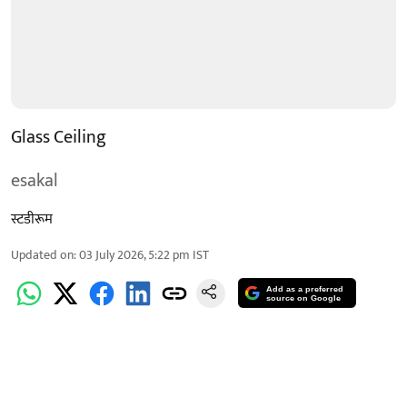
Glass Ceiling
esakal
स्टडीरूम
Updated on
:
03 July 2026, 5:22 pm
IST
Add as a preferred
source on Google