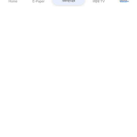
सबस्क्राईब
Home
E-Paper
लाईव्ह TV
सकाळ+
⌄
Marathi News
⌄
About Esakal
⌄
Digital Products
⌄
Sakal Programs
⌄
Print Products