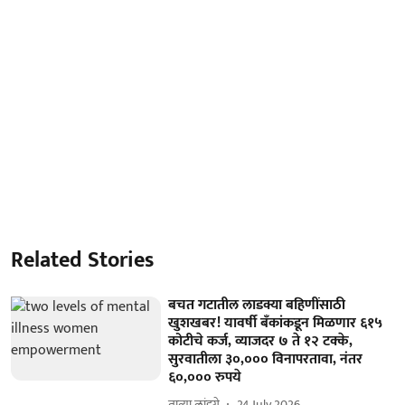
Related Stories
बचत गटातील लाडक्या बहिणींसाठी
खुशखबर! यावर्षी बॅंकांकडून मिळणार ६१५
कोटीचे कर्ज, व्याजदर ७ ते १२ टक्के,
सुरवातीला ३०,००० विनापरतावा, नंतर
६०,००० रुपये
तात्या लांडगे
24 July 2026