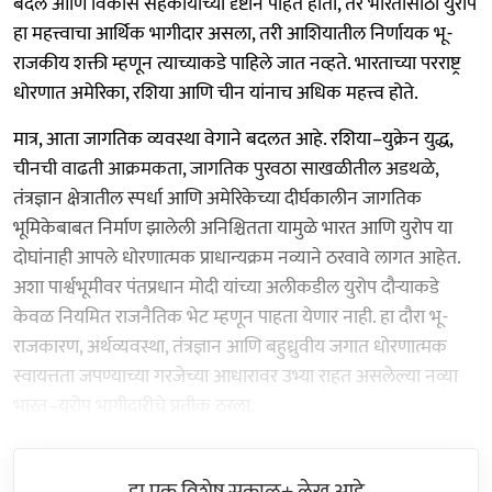
बदल आणि विकास सहकार्याच्या दृष्टीने पाहत होता, तर भारतासाठी युरोप
हा महत्त्वाचा आर्थिक भागीदार असला, तरी आशियातील निर्णायक भू-
राजकीय शक्ती म्हणून त्याच्याकडे पाहिले जात नव्हते. भारताच्या परराष्ट्र
धोरणात अमेरिका, रशिया आणि चीन यांनाच अधिक महत्त्व होते.
मात्र, आता जागतिक व्यवस्था वेगाने बदलत आहे. रशिया–युक्रेन युद्ध,
चीनची वाढती आक्रमकता, जागतिक पुरवठा साखळीतील अडथळे,
तंत्रज्ञान क्षेत्रातील स्पर्धा आणि अमेरिकेच्या दीर्घकालीन जागतिक
भूमिकेबाबत निर्माण झालेली अनिश्चितता यामुळे भारत आणि युरोप या
दोघांनाही आपले धोरणात्मक प्राधान्यक्रम नव्याने ठरवावे लागत आहेत.
अशा पार्श्वभूमीवर पंतप्रधान मोदी यांच्या अलीकडील युरोप दौऱ्याकडे
केवळ नियमित राजनैतिक भेट म्हणून पाहता येणार नाही. हा दौरा भू-
राजकारण, अर्थव्यवस्था, तंत्रज्ञान आणि बहुध्रुवीय जगात धोरणात्मक
स्वायत्तता जपण्याच्या गरजेच्या आधारावर उभ्या राहत असलेल्या नव्या
भारत–युरोप भागीदारीचे प्रतीक ठरला.
हा एक विशेष सकाळ+ लेख आहे