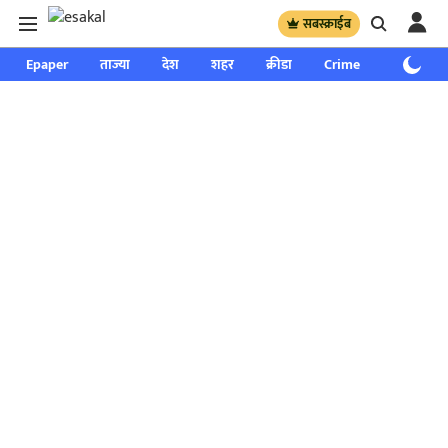
सबस्क्राईब
Epaper
ताज्या
देश
शहर
क्रीडा
Crime
साप्ताहिक