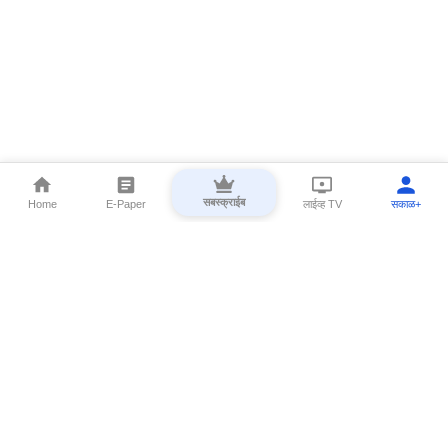
सबस्क्राईब
Home
E-Paper
लाईव्ह TV
सकाळ+
⌄
Marathi News
⌄
About Esakal