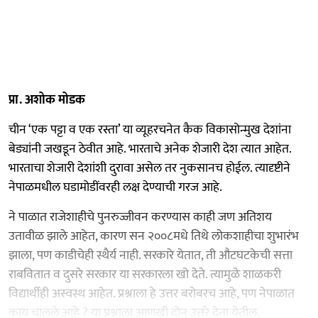
प्रा. अशोक मोडक
चीन ‘एक पट्टा व एक रस्ता’ या व्यूहरचनेत कैक विकासोन्मुख देशांना
बेड्यांनी जखडून ठेवीत आहे. भारताचे अनेक शेजारी देश त्यात आहेत.
भारताचा शेजारी देशांशी दुरावा असेल तर नुकसानच होईल. त्यादृष्टीने
नेपाळमधील घडामोडींवरही लक्ष देण्याची गरज आहे.
ने पाळात राजेशाहीचे पुनरुज्जीवन करण्यास काही जण अतिशय
उतावीळ झाले आहेत, कारण सन २००८मधे तिथे लोकशाहीचा शुभारंभ
झाला, पण काडीचेही स्थैर्य नाही. सरकारे येतात, ती औटघटकेची सत्ता
राबवितात व दुसरे सरकार या सरकारला खो देते. त्यामुळे शाळकरी
विद्यार्थीही अस्वस्थ आहेत. प्रश्नाला हे उत्तर बरोबरच आहे, पण नेपाळात
काय चालले आहे ? या प्रश्नाला आणखी दोन उत्तरे देता येतील.