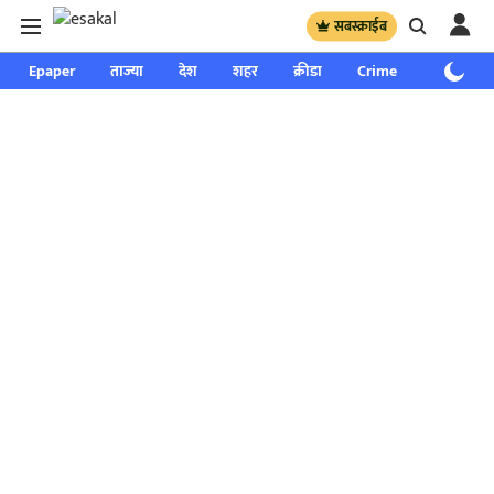
सबस्क्राईब
Epaper
ताज्या
देश
शहर
क्रीडा
Crime
साप्ताहिक