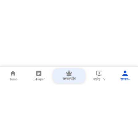
सबस्क्राईब
Home
E-Paper
लाईव्ह TV
सकाळ+