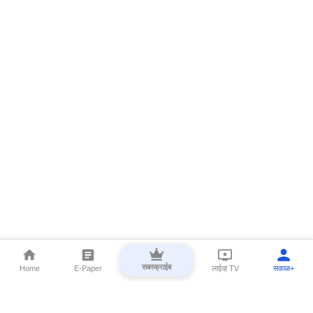
सबस्क्राईब
Home
E-Paper
लाईव्ह TV
सकाळ+