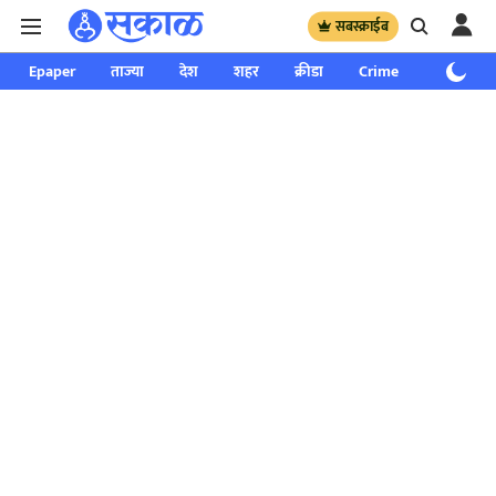
सबस्क्राईब
Epaper
ताज्या
देश
शहर
क्रीडा
Crime
साप्ताहिक