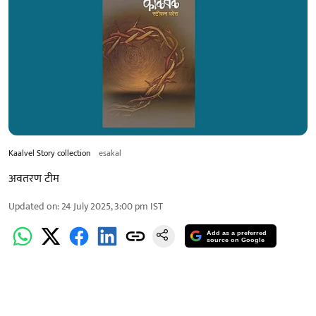
Kaalvel Story collection
esakal
अवतरण टीम
Updated on
:
24 July 2025, 3:00 pm
IST
Add as a preferred
source on Google