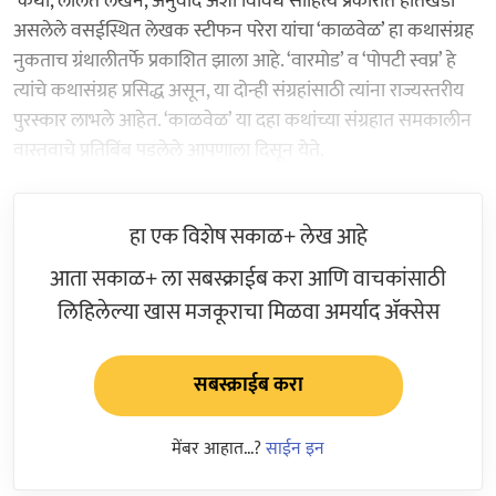
कथा, ललित लेखन, अनुवाद अशा विविध साहित्य प्रकारांत हातखंडा
असलेले वसईस्थित लेखक स्टीफन परेरा यांचा ‘काळवेळ’ हा कथासंग्रह
नुकताच ग्रंथालीतर्फे प्रकाशित झाला आहे. ‘वारमोड’ व ‘पोपटी स्वप्न’ हे
त्यांचे कथासंग्रह प्रसिद्ध असून, या दोन्ही संग्रहांसाठी त्यांना राज्यस्तरीय
पुरस्कार लाभले आहेत. ‘काळवेळ’ या दहा कथांच्या संग्रहात समकालीन
वास्तवाचे प्रतिबिंब पडलेले आपणाला दिसून येते.
हा एक विशेष सकाळ+ लेख आहे
आता सकाळ+ ला सबस्क्राईब करा आणि वाचकांसाठी
लिहिलेल्या खास मजकूराचा मिळवा अमर्याद ॲक्सेस
सबस्क्राईब करा
मेंबर आहात...?
साईन इन