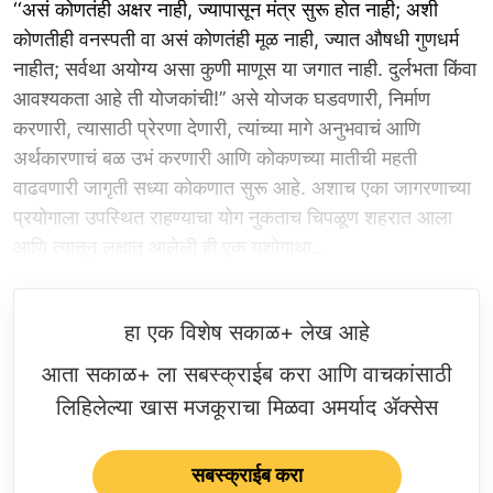
‘‘असं कोणतंही अक्षर नाही, ज्यापासून मंत्र सुरू होत नाही; अशी
कोणतीही वनस्पती वा असं कोणतंही मूळ नाही, ज्यात औषधी गुणधर्म
नाहीत; सर्वथा अयोग्य असा कुणी माणूस या जगात नाही. दुर्लभता किंवा
आवश्यकता आहे ती योजकांची!’’ असे योजक घडवणारी, निर्माण
करणारी, त्यासाठी प्रेरणा देणारी, त्यांच्या मागे अनुभवाचं आणि
अर्थकारणाचं बळ उभं करणारी आणि कोकणच्या मातीची महती
वाढवणारी जागृती सध्या कोकणात सुरू आहे. अशाच एका जागरणाच्या
प्रयोगाला उपस्थित राहण्याचा योग नुकताच चिपळूण शहरात आला
आणि त्यातून लक्षात आलेली ही एक यशोगाथा...
हा एक विशेष सकाळ+ लेख आहे
आता सकाळ+ ला सबस्क्राईब करा आणि वाचकांसाठी
लिहिलेल्या खास मजकूराचा मिळवा अमर्याद ॲक्सेस
सबस्क्राईब करा