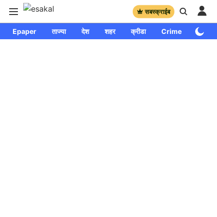
सबस्क्राईब
Epaper
ताज्या
देश
शहर
क्रीडा
Crime
साप्ताहि