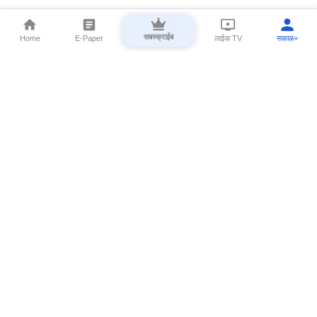
सबस्क्राईब
Home
E-Paper
लाईव्ह TV
सकाळ+
⌄
Marathi News
⌄
About Esakal
⌄
Digital Products
⌄
Sakal Programs
⌄
Print Products