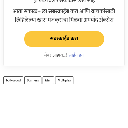
हा एक विशेष सकाळ+ लेख आहे
आता सकाळ+ ला सबस्क्राईब करा आणि वाचकांसाठी
लिहिलेल्या खास मजकूराचा मिळवा अमर्याद ॲक्सेस
सबस्क्राईब करा
मेंबर आहात...?
साईन इन
bollywood
Business
Mall
Multiplex