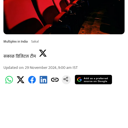
Multiplex in India
Sakal
सकाळ डिजिटल टीम
Updated on
:
29 November 2024, 9:00 am
IST
Add as a preferred
source on Google