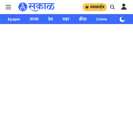
सबस्क्राईब
Epaper
ताज्या
देश
शहर
क्रीडा
Crime
साप्ताहिक