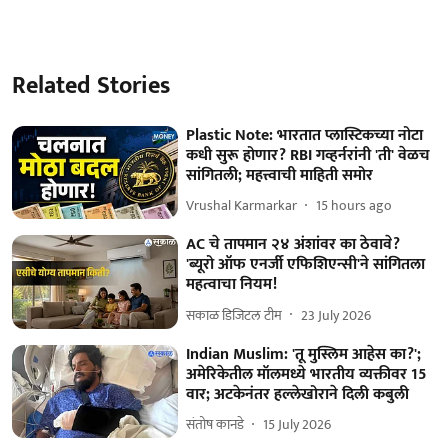
Related Stories
Plastic Note: भारतात प्लास्टिकच्या नोटा
कधी सुरू होणार? RBI गव्हर्नरांनी 'ती' वेळच
सांगितली; महत्त्वाची माहिती समोर
Vrushal Karmarkar
15 hours ago
AC चे तापमान २४ अंशांवर का ठेवावे?
'ब्यूरो ऑफ एनर्जी एफिशिएन्सी'ने सांगितला
महत्वाचा नियम!
सकाळ डिजिटल टीम
23 July 2026
Indian Muslim: 'तू मुस्लिम आहेस का?';
अमेरिकेतील मॉलमध्ये भारतीय व्यक्तीवर 15
वार; अटकेनंतर हल्लेखोराने दिली कबुली
संतोष कानडे
15 July 2026