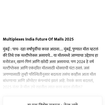
Multiplexes India Future Of Malls 2025
मुंबई : पाच- दहा वर्षांपूर्वीचा काळ आठवा.... मुंबई, पुण्यात मॉल म्हटलं
की तिथे एक मल्टीप्लेक्स असायचे... या मॉलमध्ये जाण्याचा उद्देशच हा
मनोरंजन, खाणं-पिणं आणि खरेदी असा असायचा. पण 2024 हे वर्ष
मल्टीप्लेक्स आणि एकंदरित मॉलसाठी धोक्याची घंटा ठरलं. जसं
जगण्यासाठी तुम्ही परिस्थितीनुसार बदलता तसंच काहीस आता मॉल
बांधणाऱ्या आणि ऑपरेटर कंपन्यांचं झालं आहे. नेमकं काय बदललं,
2025 नंतर जे मॉल उभे राहतील त्यात काय बदल होतील?