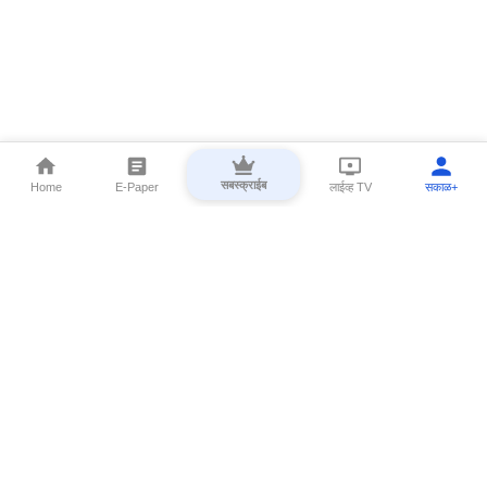
सबस्क्राईब
Home
E-Paper
लाईव्ह TV
सकाळ+
⌄
Marathi News
⌄
About Esakal