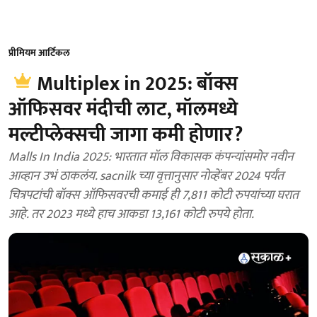
प्रीमियम आर्टिकल
Multiplex in 2025: बॉक्स
ऑफिसवर मंदीची लाट, मॉलमध्ये
मल्टीप्लेक्सची जागा कमी होणार?
Malls In India 2025: भारतात मॉल विकासक कंपन्यांसमोर नवीन
आव्हान उभं ठाकलंय. sacnilk च्या वृत्तानुसार नोव्हेंबर 2024 पर्यंत
चित्रपटांची बॉक्स ऑफिसवरची कमाई ही 7,811 कोटी रुपयांच्या घरात
आहे. तर 2023 मध्ये हाच आकडा 13,161 कोटी रुपये होता.