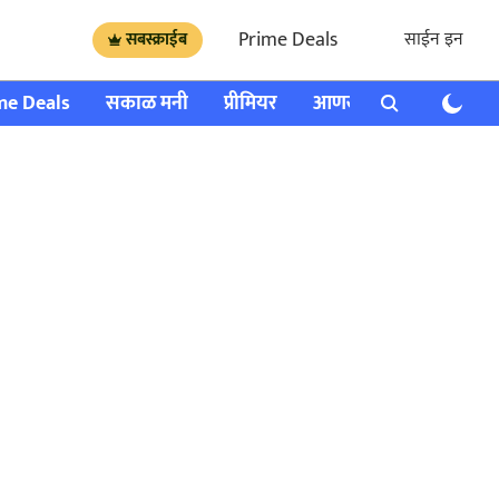
Prime Deals
साईन इन
सबस्क्राईब
me Deals
सकाळ मनी
प्रीमियर
आणखी
राशी भविष्य