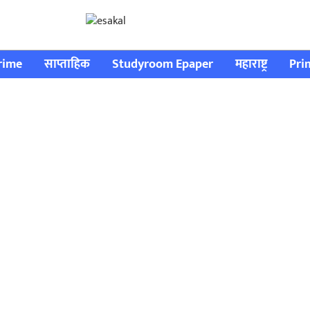
rime
साप्ताहिक
Studyroom Epaper
महाराष्ट्र
Pri