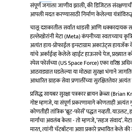
संपूर्ण जगाला जाणीव झाली, की डिजिटल संरक्षणाची
आपली मदत करण्यासाठी निर्माण केलेल्या यंत्रांविरुद
चालू दशकातील सर्वात धाडसी आणि धक्कादायक सायब
हल्लेखोरांनी मेटा (Meta) कंपनीच्या स्वतःच्याच कृ
अत्यंत हाय-प्रोफाईल इन्स्टाग्राम अकाउंट्स हायजॅक 
यांचे अर्काईव्ह केलेले व्हाईट हाऊसचे पेज, प्रख्य
स्पेस फोर्सच्या (US Space Force) एका वरिष्ठ अधिका
आठवड्यात घडलेल्या या मोठ्या सुरक्षा भंगाने जागतिक
आधारित ग्राहक सेवा प्रणालींच्या सुरक्षिततेवर अत्यंत
प्रसिद्ध सायबर सुरक्षा पत्रकार ब्रायन क्रेब्स (Bria
गोष्ट म्हणजे, या संपूर्ण प्रकरणामागे कोणताही अत्यं
कोणतीही तांत्रिक ‘ब्रूट-फोर्स’ पद्धत नव्हती. याउलट
मार्गाचा अवलंब केला - तो म्हणजे, ‘सहज संवाद’. मेट
मारत, त्यांनी चॅटबॉटना अशा प्रकारे प्रभावित केले क