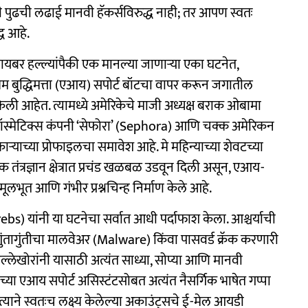
 पुढची लढाई मानवी हॅकर्सविरुद्ध नाही; तर आपण स्वतः
्ध आहे.
र हल्ल्यांपैकी एक मानल्या जाणाऱ्या एका घटनेत,
त्रिम बुद्धिमत्ता (एआय) सपोर्ट बॉटचा वापर करून जगातील
केली आहेत. त्यामध्ये अमेरिकेचे माजी अध्यक्ष बराक ओबामा
ात कॉस्मेटिक्स कंपनी ‘सेफोरा’ (Sephora) आणि चक्क अमेरिकन
ऱ्याच्या प्रोफाइलचा समावेश आहे. मे महिन्याच्या शेवटच्या
 तंत्रज्ञान क्षेत्रात प्रचंड खळबळ उडवून दिली असून, एआय-
 मूलभूत आणि गंभीर प्रश्नचिन्ह निर्माण केले आहे.
n Krebs) यांनी या घटनेचा सर्वात आधी पर्दाफाश केला. आश्चर्याची
त गुंतागुंतीचा मालवेअर (Malware) किंवा पासवर्ड क्रॅक करणारी
, हल्लेखोरांनी यासाठी अत्यंत साध्या, सोप्या आणि मानवी
ाच्या एआय सपोर्ट असिस्टंटसोबत अत्यंत नैसर्गिक भाषेत गप्पा
ी त्याने स्वतःच लक्ष्य केलेल्या अकाउंट्सचे ई-मेल आयडी