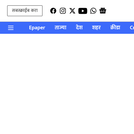
सबस्क्राईब करा
Epaper
ताज्या
देश
शहर
क्रीडा
C