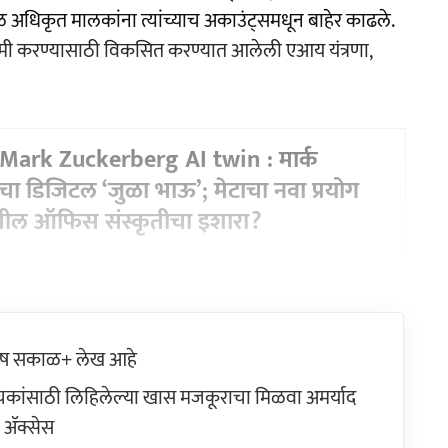
ूळ अधिकृत मालकांना त्यांच्याच अकाउंट्समधून बाहेर काढले.
कमी करण्यासाठी विकसित करण्यात आलेली एआय यंत्रणा,
ark Zuckerberg AI twin : मार्क
ंचा डिजिटल ‘जुळा भाऊ’; मेटाचा नवा प्रयोग
तील ऑफिस संस्कृतीचा इशारा?
ेष सकाळ+ लेख आहे
ांसाठी लिहिलेल्या खास मजकूराचा मिळवा अमर्याद
ॲक्सेस