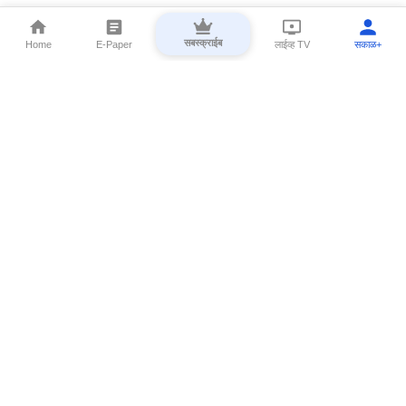
सबस्क्राईब
Home
E-Paper
लाईव्ह TV
सकाळ+
⌄
Marathi News
⌄
About Esakal
⌄
Digital Products
⌄
Sakal Programs