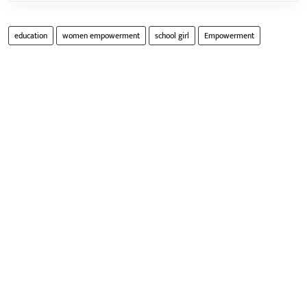
education
women empowerment
school girl
Empowerment