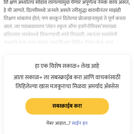
शि क्षण अर्ध्यातच सोडावं लागल्यामुळं येणारं अपूर्णत्व नेमकं काय असतं,
हे मी जाणते. दिल्लीमध्ये जन्मले असले तरीसुद्धा बारावीनंतर माझंही
शिक्षण थांबलंच होतं; पण काकूनं दिलेल्या प्रोत्साहनामुळं ते पूर्ण करता
आलं. त्या पाठबळावरच ‘लंडन स्कूल ऑफ इकॉनॉमिक्स’सारख्या
प्रथितयश संस्थेमध्ये शिकण्याची संधी मिळाली. त्यानंतर स्वयंसेवी
संस्थांचे काम कसं चालतं, याचं शिक्षण विविध देशांत घेता आलं.
हा एक विशेष सकाळ+ लेख आहे
आता सकाळ+ ला सबस्क्राईब करा आणि वाचकांसाठी
लिहिलेल्या खास मजकूराचा मिळवा अमर्याद ॲक्सेस
सबस्क्राईब करा
मेंबर आहात...?
साईन इन