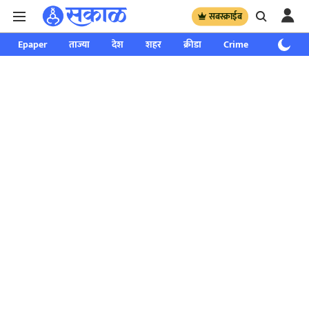
सबस्क्राईब
Epaper
ताज्या
देश
शहर
क्रीडा
Crime
साप्ताहिक