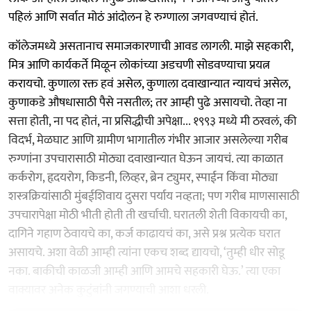
पहिलं आणि सर्वात मोठं आंदोलन हे रुग्णाला जगवण्याचं होतं.
कॉलेजमध्ये असतानाच समाजकारणाची आवड लागली. माझे सहकारी,
मित्र आणि कार्यकर्ते मिळून लोकांच्या अडचणी सोडवण्याचा प्रयत्न
करायचो. कुणाला रक्त हवं असेल, कुणाला दवाखान्यात न्यायचं असेल,
कुणाकडे औषधासाठी पैसे नसतील; तर आम्ही पुढे असायचो. तेव्हा ना
सत्ता होती, ना पद होतं, ना प्रसिद्धीची अपेक्षा... १९९३ मध्ये मी ठरवलं, की
विदर्भ, मेळघाट आणि ग्रामीण भागातील गंभीर आजार असलेल्या गरीब
रुग्णांना उपचारासाठी मोठ्या दवाखान्यात घेऊन जायचं. त्या काळात
कर्करोग, हृदयरोग, किडनी, लिव्हर, ब्रेन ट्युमर, स्पाईन किंवा मोठ्या
शस्त्रक्रियांसाठी मुंबईशिवाय दुसरा पर्याय नव्हता; पण गरीब माणसासाठी
उपचारापेक्षा मोठी भीती होती ती खर्चाची. घरातली शेती विकायची का,
दागिने गहाण ठेवायचे का, कर्ज काढायचं का, असे प्रश्न प्रत्येक घरात
असायचे. अशा वेळी आम्ही त्यांना एकच शब्द द्यायचो, ‘तुम्ही धीर सोडू
नका. बाकीची काळजी आम्ही आणि आमचे सहकारी घेऊ.’ त्या एका
वाक्यावर अनेक कुटुंबांनी जगण्याची आशा धरली.