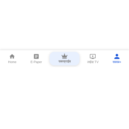
सबस्क्राईब
Home
E-Paper
लाईव्ह TV
सकाळ+
⌄
Marathi News