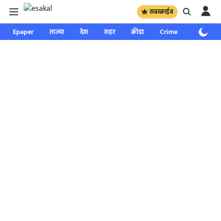
सबस्क्राईब
Epaper
ताज्या
देश
शहर
क्रीडा
Crime
साप्ताहिक