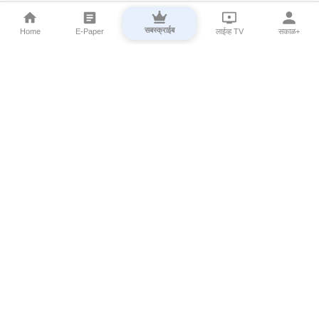
सबस्क्राईब
Home
E-Paper
लाईव्ह TV
सकाळ+
⌄
Marathi News
⌄
About Esakal
⌄
Digital Products
⌄
Sakal Programs