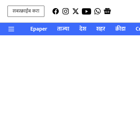
सबस्क्राईब करा
Epaper
ताज्या
देश
शहर
क्रीडा
C