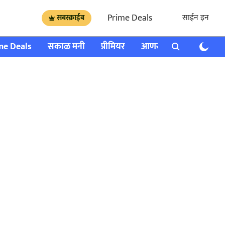
Prime Deals
साईन इन
सबस्क्राईब
me Deals
सकाळ मनी
प्रीमियर
आणखी
राशी भविष्य