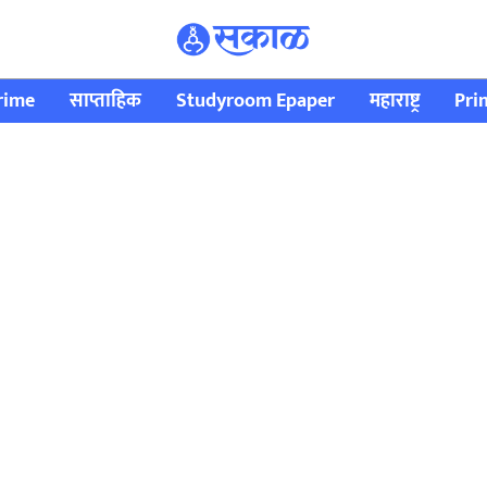
rime
साप्ताहिक
Studyroom Epaper
महाराष्ट्र
Pri