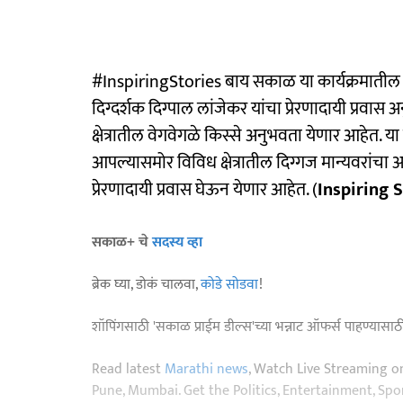
#InspiringStories बाय सकाळ या कार्यक्रमातील आ
दिग्दर्शक दिग्पाल लांजेकर यांचा प्रेरणादायी प्रवास अन
क्षेत्रातील वेगवेगळे किस्से अनुभवता येणार आहेत. या
आपल्यासमोर विविध क्षेत्रातील दिग्गज मान्यवरांचा अन
प्रेरणादायी प्रवास घेऊन येणार आहेत. (
Inspiring 
सकाळ+ चे
सदस्य व्हा
ब्रेक घ्या, डोकं चालवा,
कोडे सोडवा
!
शॉपिंगसाठी 'सकाळ प्राईम डील्स'च्या भन्नाट ऑफर्स पाहण्यासा
Read latest
Marathi news
, Watch Live Streaming o
Pune, Mumbai. Get the Politics, Entertainment, Sports