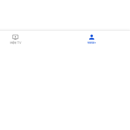
लाईव्ह TV
सकाळ+
l Programs
Print Products