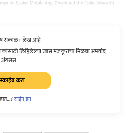
aja batmya on Esakal Mobile App. Download the Esakal Marathi
ेष सकाळ+ लेख आहे
ांसाठी लिहिलेल्या खास मजकूराचा मिळवा अमर्याद
ॲक्सेस
्क्राईब करा
हात...?
साईन इन