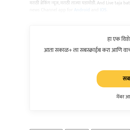
मराठी ब्रेकिंग न्यूज, मराठी ताज्या घडामोडी. And Live t
news Channel app for
Android
and
IOS
.
हा एक विश
आता सकाळ+ ला सबस्क्राईब करा आणि वाचक
सबस
मेंबर आ