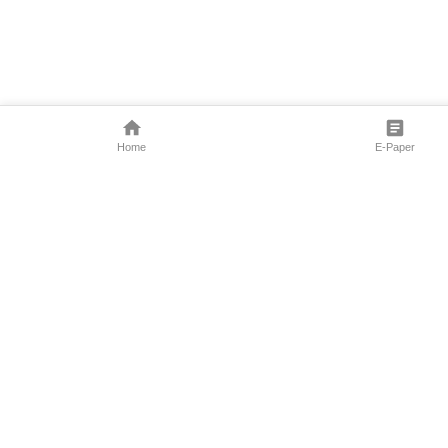
Home
E-Paper
Follow Us
Marathi News